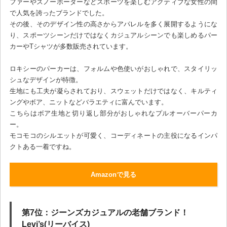
ファーやスノーボーダーなどスポーツを楽しむアクティブな女性の間
で人気を誇ったブランドでした。
その後、そのデザイン性の高さからアパレルを多く展開するようにな
り、スポーツシーンだけではなくカジュアルシーンでも楽しめるパー
カーやTシャツが多数販売されています。
ロキシーのパーカーは、フォルムや色使いがおしゃれで、スタイリッ
シュなデザインが特徴。
生地にも工夫が凝らされており、スウェットだけではなく、キルティ
ングやボア、ニットなどバラエティに富んでいます。
こちらはボア生地と切り返し部分がおしゃれなプルオーバーパーカ
ー。
モコモコのシルエットが可愛く、コーディネートの主役になるインパ
クトある一着ですね。
Amazonで見る
第7位：ジーンズカジュアルの老舗ブランド！
Levi’s(リーバイス)