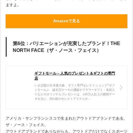
ますよ。
Amazonで見る
第6位：バリエーションが充実したブランド！THE
NORTH FACE（ザ・ノース・フェイス）
ギフトモール – 人気のプレゼント＆ギフトの専門
店
いま話題の日本最大級、ギフト専門セレクトショップ｢ギフ
トモール｣♪ 誕生日ケーキの通販やフラワーギフト・名前入
りなどのオリジナルプレゼントは、100万人以上の購買デー
タを元に、売れ筋のセレクトアイテムが…
アメリカ・サンフランシスコで生まれたアウトドアブランドである、
ザ・ノース・フェイス。
アウトドアブランドでありながらも、アウトドアだけでなくスポーツ