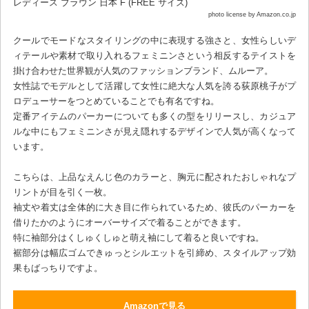
photo license by Amazon.co.jp
クールでモードなスタイリングの中に表現する強さと、女性らしいデ
ィテールや素材で取り入れるフェミニンさという相反するテイストを
掛け合わせた世界観が人気のファッションブランド、ムルーア。
女性誌でモデルとして活躍して女性に絶大な人気を誇る荻原桃子がプ
ロデューサーをつとめていることでも有名ですね。
定番アイテムのパーカーについても多くの型をリリースし、カジュア
ルな中にもフェミニンさが見え隠れするデザインで人気が高くなって
います。
こちらは、上品なえんじ色のカラーと、胸元に配されたおしゃれなプ
リントが目を引く一枚。
袖丈や着丈は全体的に大き目に作られているため、彼氏のパーカーを
借りたかのようにオーバーサイズで着ることができます。
特に袖部分はくしゅくしゅと萌え袖にして着ると良いですね。
裾部分は幅広ゴムできゅっとシルエットを引締め、スタイルアップ効
果もばっちりですよ。
Amazonで見る