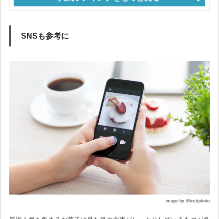
SNSも参考に
image by iStockphoto