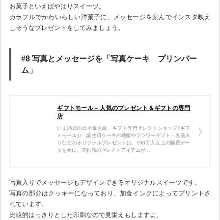
お菓子といえばやはりスイーツ。
カラフルでかわいらしい洋菓子に、メッセージを刻んでインスタ映え
しそうなプレゼントをしてみましょう。
#8 写真とメッセージを「写真ケーキ プリンバー
ム」
ギフトモール – 人気のプレゼント＆ギフトの専門
店
いま話題の日本最大級、ギフト専門セレクトショップ｢ギフ
トモール｣♪ 誕生日ケーキの通販やフラワーギフト・名前入
りなどのオリジナルプレゼントは、100万人以上の購買デー
タを元に、売れ筋のセレクトアイテムが…
写真入りでメッセージもデザインできるオリジナルスイーツです。
写真の部分はクッキーになっており、加食インクによってプリントさ
れています。
比較的はっきりとした印刷なので見栄えもしますよ。