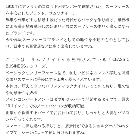
1910年にアメリカのコロラド州デンバーで創業された、スーツケース
を中心としたブランド、サムソナイト。
馬車や列車が主な移動手段だった時代からバッグを作り続け、飛行機
による長距離移動時代の始まりと共にスーツケース作りが盛んになっ
たブランドです。
今や高級スーツケースブランドとしての地位を不動のものとしてお
り、日本でも百貨店などに多く出店していますね。
こちらは、サムソナイトから発売されている「CLASSIC
BUSINESS」シリーズ。
ベーシックなブリーフケース型で、忙しいビジネスマンの移動を可能
な限りスマートに手軽にする工夫が凝らされています。
本体は、頑丈でタフなバリスティックナイロンでできており、耐久性
や耐摩擦性は抜群。
メインコンパートメントはダブルジッパーで開閉するタイプで、最大
10.1インチまでのノートパソコンが収納可能。
衝撃から保護するパッドでおおわれており、しっかりと大切なパソコ
ンを守ってくれます。
スマートに持ち運べる持ち手と、肩掛けができるショルダーの2wayタ
イプで、シーンによって使い分けられますね。