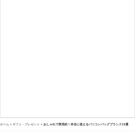
ホーム
»
ギフト・プレゼント
»
おしゃれで実用的！本当に使えるパソコンバッグブランド15選