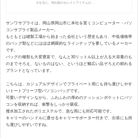
タを元に、売れ筋のセレクトアイテムが…
サンワサプライは、岡山県岡山市に本社を置くコンピューター・パソ
コンサプライ製品メーカー。
もともとは縫製工場から始まった会社という歴史もあり、中低価格帯
のバッグ類などにはほぼ網羅的なラインナップを要しているメーカー
です。
バッグの種類も大変豊富で、なんと30リットル以上が入る大容量のも
のまでそろえ、ないものはない、というほど幅広い品ぞろえの頼れる
ブランドとなっています。
こちらは、カジュアルデザインでプライベート用にも持ち運びしやす
いトートブリーフ型パソコンバッグです。
可愛いデザインながら、ふわふわの厚めのクッションポケットにパソ
コンを収納すれば、衝撃をしっかり吸収。
撥水加工されたポリエステルで、急な雨にも対応可能です。
キャリーのハンドルに通せるキャリーサポーター付きで、出張にも持
ち運びしやすいですね。