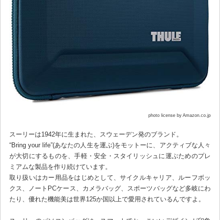
photo license by Amazon.co.jp
スーリーは1942年に生まれた、スウェーデン発のブランド。
“Bring your life”(あなたの人生を運ぶ)をモットーに、アクティブな人々
が大切にするものを、手軽・安全・スタイリッシュに運ぶためのプレ
ミアムな製品を作り続けています。
取り扱いはカー用品をはじめとして、サイクルキャリア、ルーフボッ
クス、ノートPCケース、カメラバッグ、スポーツバッグなど多岐にわ
たり、優れた機能美は世界125か国以上で愛用されているんですよ。