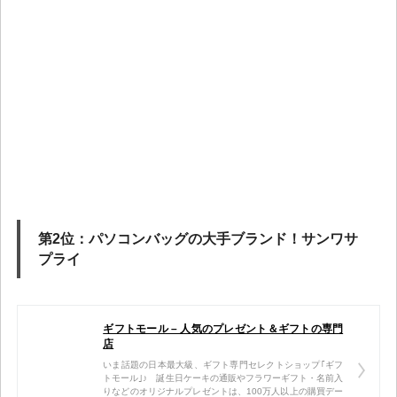
第2位：パソコンバッグの大手ブランド！サンワサ
プライ
ギフトモール – 人気のプレゼント＆ギフトの専門
店
いま話題の日本最大級、ギフト専門セレクトショップ｢ギフ
トモール｣♪ 誕生日ケーキの通販やフラワーギフト・名前入
りなどのオリジナルプレゼントは、100万人以上の購買デー