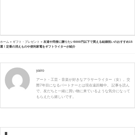
ホーム
»
ギフト・プレゼント
»
友達や同僚に贈りたい5000円以下で買える結婚祝いのおすすめ15
選！定番の消えものや便利家電をギフトライターが紹介
yairo
アート・工芸・音楽が好きなアラサーライター（女）。交
際7年目になるパートナーとは現在遠距離中。 記事を読ん
で、友だちと一緒に買い物に来ているような気分になって
もらえたら嬉しいです。