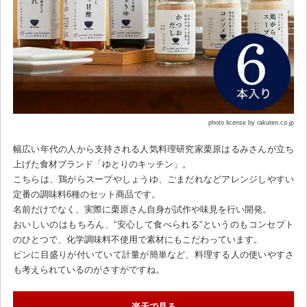
photo license by rakuten.co.jp
幅広い年代の人から支持される人気料理研究家栗原はるみさんが立ち
上げた食材ブランド「ゆとりのキッチン」。
こちらは、鶏がらスープやしょうゆ、ごまだれなどアレンジしやすい
定番の調味料6種のセット商品です。
名前だけでなく、実際に栗原さん自身が試作や味見を行い開発。
おいしいのはもちろん、“安心して食べられる“というのもコンセプト
のひとつで、化学調味料不使用で素材にもこだわっています。
ビンに目盛りが付いていて計量が簡単など、料理する人の使いやすさ
も考えられているのがさすがですね。
楽天で見る