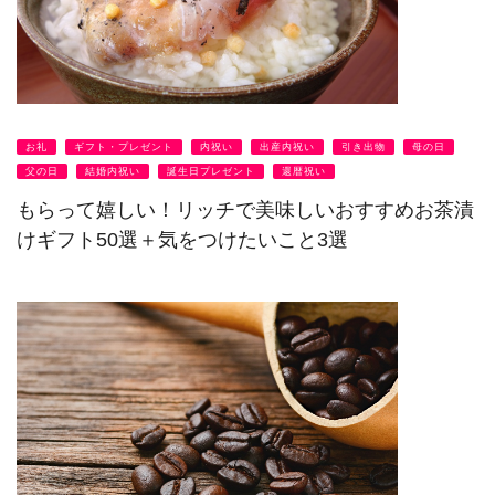
お礼
ギフト・プレゼント
内祝い
出産内祝い
引き出物
母の日
父の日
結婚内祝い
誕生日プレゼント
還暦祝い
もらって嬉しい！リッチで美味しいおすすめお茶漬
けギフト50選＋気をつけたいこと3選