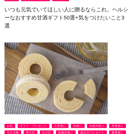
いつも元気でいてほしい人に贈るならこれ。ヘルシ
ーなおすすめ甘酒ギフト50選+気をつけたいこと3
選
お礼
ギフト・プレゼント
入学祝い
内祝い
出産内祝い
卒業祝い
引き出物
母の日
父の日
結婚内祝い
誕生日プレゼント
還暦祝い