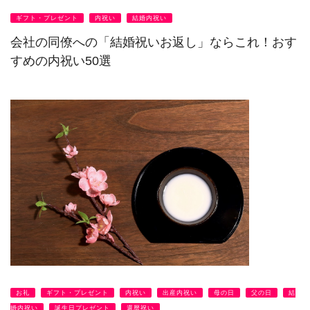
ギフト・プレゼント
内祝い
結婚内祝い
会社の同僚への「結婚祝いお返し」ならこれ！おす
すめの内祝い50選
お礼
ギフト・プレゼント
内祝い
出産内祝い
母の日
父の日
結
婚内祝い
誕生日プレゼント
還暦祝い