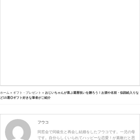
ホーム
»
ギフト・プレゼント
»
おじいちゃんが喜ぶ還暦祝いを贈ろう！お酒や名前・似顔絵入りな
ど15選◎ギフト好きな筆者がご紹介
フウコ
同窓会で同級生と再会し結婚をしたフウコです。一児の母
です。自分らしくいられてハッピーな恋愛！が素敵だと思