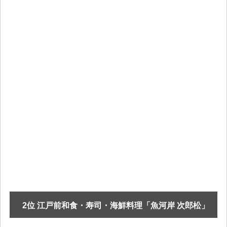
2位 江戸前和食・寿司・海鮮料理「魚河岸 次郎松」