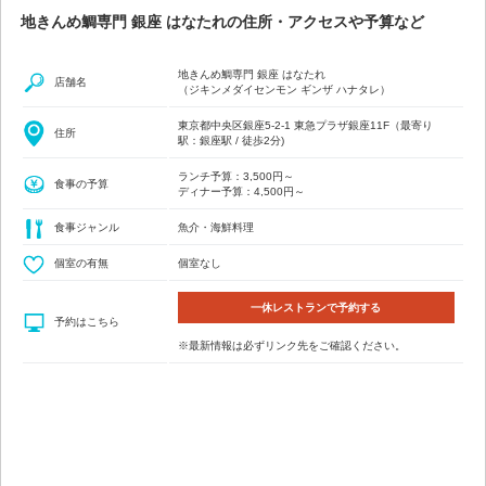
地きんめ鯛専門 銀座 はなたれの住所・アクセスや予算など
地きんめ鯛専門 銀座 はなたれ
店舗名
（ジキンメダイセンモン ギンザ ハナタレ）
東京都中央区銀座5-2-1 東急プラザ銀座11F（最寄り
住所
駅：銀座駅 / 徒歩2分)
ランチ予算：3,500円～
食事の予算
ディナー予算：4,500円～
食事ジャンル
魚介・海鮮料理
個室の有無
個室なし
一休レストランで予約する
予約はこちら
※最新情報は必ずリンク先をご確認ください。