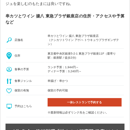
ジュを楽しむのもたまには良いですね。
串カツとワイン 揚八 東急プラザ銀座店の住所・アクセスや予算
など
串カツとワイン 揚八 東急プラザ銀座店
店舗名
（クシカツトワイン アゲハ トウキュウプラザギンザテ
ン）
東京都中央区銀座5-2-1 東急プラザ銀座11F（最寄り
住所
駅：銀座駅 / 徒歩2分)
ランチ予算：1,944円～
食事の予算
ディナー予算：3,240円～
食事ジャンル
串揚げ・串かつ
個室の有無
個室の予約可能
一休レストランで予約する
予約はこちら
※最新情報は必ずリンク先をご確認ください。