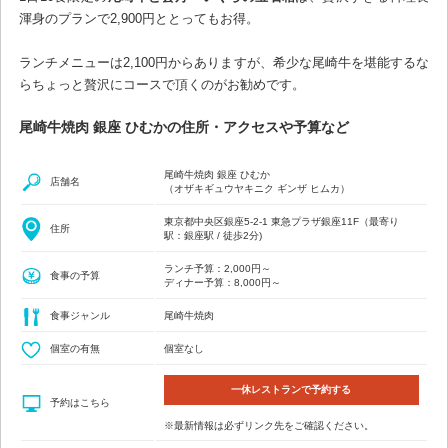
渾身のプランで2,900円ととってもお得。
ランチメニューは2,100円からありますが、希少な尾崎牛を堪能するな
らちょっと贅沢にコースで頂くのがお勧めです。
尾崎牛焼肉 銀座 ひむかの住所・アクセスや予算など
尾崎牛焼肉 銀座 ひむか
店舗名
（オザキギュウヤキニク ギンザ ヒムカ）
東京都中央区銀座5-2-1 東急プラザ銀座11F（最寄り
住所
駅：銀座駅 / 徒歩2分)
ランチ予算：2,000円～
食事の予算
ディナー予算：8,000円～
食事ジャンル
尾崎牛焼肉
個室の有無
個室なし
一休レストランで予約する
予約はこちら
※最新情報は必ずリンク先をご確認ください。