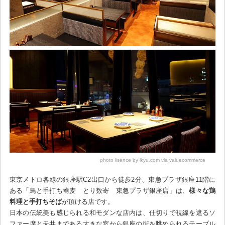
photo lisence by ikyu.com via valuecommerce
東京メトロ各線の銀座駅C2出口から徒歩2分、東急プラザ銀座11階に
ある「鳥と手打ち蕎麦 とり数寄 東急プラザ銀座店」は、
様々な鶏
料理と手打ちそば
が頂ける店です。
日本の伝統美も感じられる和モダンな店内は、仕切りで視線を遮るソ
ファー席と天井まである大きな窓から銀座の街を眺められるテーブル