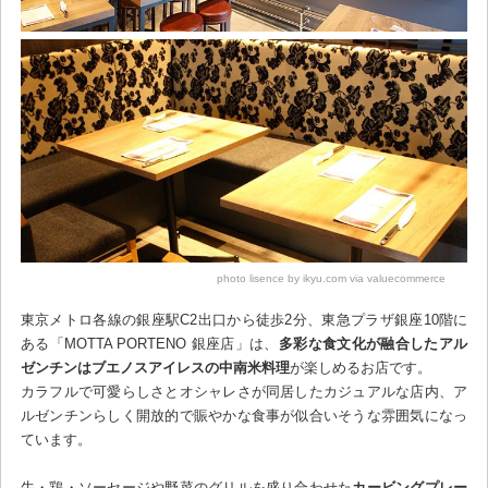
photo lisence by ikyu.com via valuecommerce
東京メトロ各線の銀座駅C2出口から徒歩2分、東急プラザ銀座10階に
ある「MOTTA PORTENO 銀座店」は、
多彩な食文化が融合したアル
ゼンチンはブエノスアイレスの中南米料理
が楽しめるお店です。
カラフルで可愛らしさとオシャレさが同居したカジュアルな店内、ア
ルゼンチンらしく開放的で賑やかな食事が似合いそうな雰囲気になっ
ています。
牛・鶏・ソーセージや野菜のグリルを盛り合わせた
カービングプレー