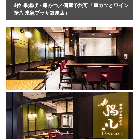
4位 串揚げ・串かつ／個室予約可「串カツとワイン
揚八 東急プラザ銀座店」