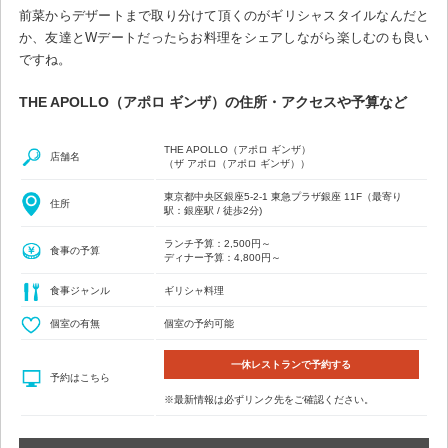
前菜からデザートまで取り分けて頂くのがギリシャスタイルなんだと
か、友達とWデートだったらお料理をシェアしながら楽しむのも良い
ですね。
THE APOLLO（アポロ ギンザ）の住所・アクセスや予算など
THE APOLLO（アポロ ギンザ）
店舗名
（ザ アポロ（アポロ ギンザ））
東京都中央区銀座5-2-1 東急プラザ銀座 11F（最寄り
住所
駅：銀座駅 / 徒歩2分)
ランチ予算：2,500円～
食事の予算
ディナー予算：4,800円～
食事ジャンル
ギリシャ料理
個室の有無
個室の予約可能
一休レストランで予約する
予約はこちら
※最新情報は必ずリンク先をご確認ください。