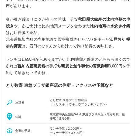
席があります。
身が引き締まりコクが有って旨味十分な
秋田県大館産の比内地鶏の串
焼き
や、あご出汁と比内地鶏スープを合わせた
比内地鶏の水炊き小鍋
はお店自慢の逸品。
北海道幌加内町の専用施設で雪室熟成させたソバを使った
江戸切り 幌
加内蕎麦
は、石臼のひき方から出汁まで拘り納得の美味しさ。
ランチは1,650円からありますが、比内地鶏と蕎麦のどちらも頂くので
あれば
幌加内産蕎麦粉の手打ち蕎麦と創作和食の贅沢御膳
3,000円を予
約して頂きたいですね。
とり数寄 東急プラザ銀座店の住所・アクセスや予算など
とり数寄 東急プラザ銀座店
店舗名
（トリスキ トウキュウプラザギンザテン）
東京都中央区銀座5-2-1 東急プラザ銀座（最寄り駅：銀
住所
座駅 / 徒歩2分)
ランチ予算：2,000円～
食事の予算
ディナー予算：3,500円～