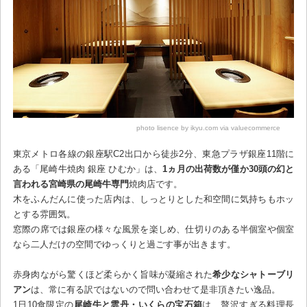
photo lisence by ikyu.com via valuecommerce
東京メトロ各線の銀座駅C2出口から徒歩2分、東急プラザ銀座11階に
ある「尾崎牛焼肉 銀座 ひむか」は、
1ヵ月の出荷数が僅か30頭の幻と
言われる宮崎県の尾崎牛専門
焼肉店です。
木をふんだんに使った店内は、しっとりとした和空間に気持ちもホッ
とする雰囲気。
窓際の席では銀座の様々な風景を楽しめ、仕切りのある半個室や個室
なら二人だけの空間でゆっくりと過ごす事が出きます。
赤身肉ながら驚くほど柔らかく旨味が凝縮された
希少なシャトーブリ
アン
は、常に有る訳ではないので問い合わせて是非頂きたい逸品。
1日10食限定の
尾崎牛と雲丹・いくらの宝石箱
は、贅沢すぎる料理長