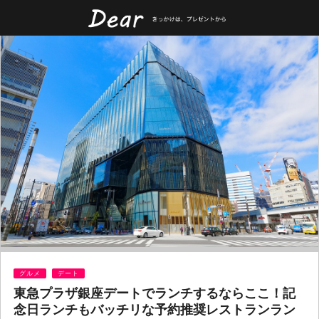
グルメ
デート
東急プラザ銀座デートでランチするならここ！記
念日ランチもバッチリな予約推奨レストランラン