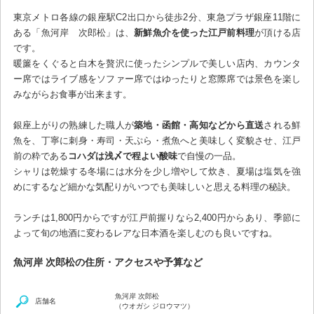
東京メトロ各線の銀座駅C2出口から徒歩2分、東急プラザ銀座11階に
ある「魚河岸 次郎松」は、
新鮮魚介を使った江戸前料理
が頂ける店
です。
暖簾をくぐると白木を贅沢に使ったシンプルで美しい店内、カウンタ
ー席ではライブ感をソファー席ではゆったりと窓際席では景色を楽し
みながらお食事が出来ます。
銀座上がりの熟練した職人が
築地・函館・高知などから直送
される鮮
魚を、丁寧に刺身・寿司・天ぷら・煮魚へと美味しく変貌させ、江戸
前の粋である
コハダは浅〆で程よい酸味
で自慢の一品。
シャリは乾燥する冬場には水分を少し増やして炊き、夏場は塩気を強
めにするなど細かな気配りがいつでも美味しいと思える料理の秘訣。
ランチは1,800円からですが江戸前握りなら2,400円からあり、季節に
よって旬の地酒に変わるレアな日本酒を楽しむのも良いですね。
魚河岸 次郎松の住所・アクセスや予算など
魚河岸 次郎松
店舗名
（ウオガシ ジロウマツ）