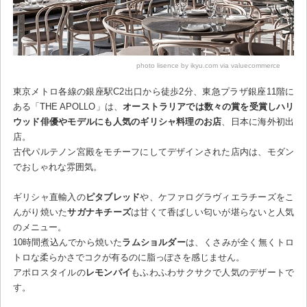
photo lisence by ikyu.com via valuecommerce
東京メトロ各線の銀座駅C2出口から徒歩2分、東急プラザ銀座11階に
ある「THE APOLLO」は、
オーストラリアでは数々の賞を受賞しハリ
ウッド俳優やモデルにも人気のギリシャ料理のお店
、日本に海外初出
店。
古代パルテノン宮殿をモチーフにしてデザインされた店内は、モダン
でおしゃれな雰囲気。
ギリシャ直輸入の
ピタブレッド
や、ケファログラヴィエラチーズをこ
んがり焼いた
サガナキチーズ
は甘くて香ばしい匂いが堪らないと人気
のメニュー。
10時間煮込んでから焼いた
ラムショルダー
は、くさみが全く無くトロ
トロな柔らかさでコクが有るのに脂っぽさを感じません。
アポロスタイルの
レモンパイ
もふわふわサクサクで人気のデザートで
す。