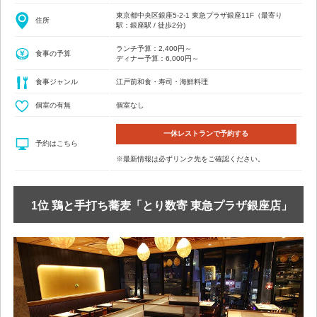
東京都中央区銀座5-2-1 東急プラザ銀座11F（最寄り
住所
駅：銀座駅 / 徒歩2分)
ランチ予算：2,400円～
食事の予算
ディナー予算：6,000円～
食事ジャンル
江戸前和食・寿司・海鮮料理
個室の有無
個室なし
一休レストランで予約する
予約はこちら
※最新情報は必ずリンク先をご確認ください。
1位 鶏と手打ち蕎麦「とり数寄 東急プラザ銀座店」