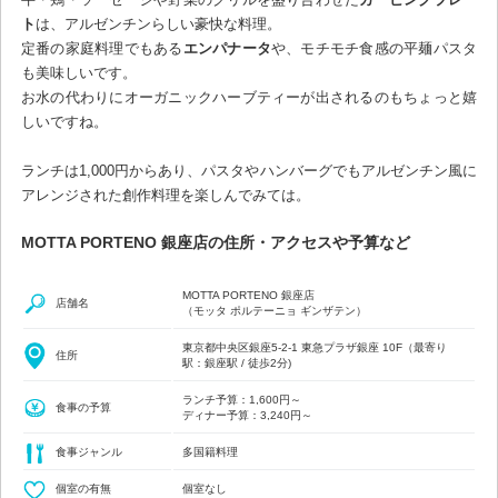
ト
は、アルゼンチンらしい豪快な料理。
定番の家庭料理でもある
エンパナータ
や、モチモチ食感の平麺パスタ
も美味しいです。
お水の代わりにオーガニックハーブティーが出されるのもちょっと嬉
しいですね。
ランチは1,000円からあり、パスタやハンバーグでもアルゼンチン風に
アレンジされた創作料理を楽しんでみては。
MOTTA PORTENO 銀座店の住所・アクセスや予算など
MOTTA PORTENO 銀座店
店舗名
（モッタ ポルテーニョ ギンザテン）
東京都中央区銀座5-2-1 東急プラザ銀座 10F（最寄り
住所
駅：銀座駅 / 徒歩2分)
ランチ予算：1,600円～
食事の予算
ディナー予算：3,240円～
食事ジャンル
多国籍料理
個室の有無
個室なし