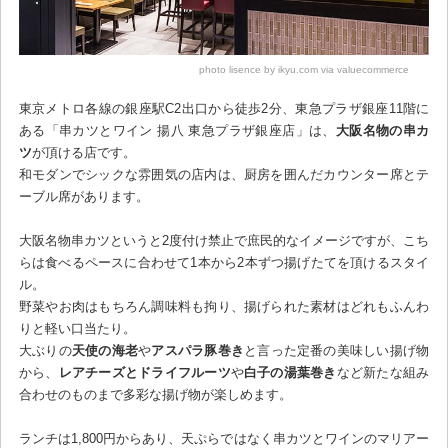
photo lisence by ikyu.com via valuecommerce
東京メトロ各線の銀座駅C2出口から徒歩2分、東急プラザ銀座11階に
ある「串カツとワイン 揚八 東急プラザ銀座店」は、
大阪名物の串カ
ツ
が頂ける店です。
和モダンでシックな雰囲気の店内は、厨房を囲んだカウンター席とテ
ーブル席があります。
大阪名物串カツというと2度付け禁止で庶民的なイメージですが、こち
らは食べるペースに合わせて1本から2本ずつ揚げたてを頂けるスタイ
ル。
野菜やお肉はもちろん調味料も拘り、揚げられた素材はどれもふんわ
りと軽い口当たり。
大ぶりの
天使の海老
や
アスパラ豚巻き
と言った定番の美味しい揚げ物
から、
レアチーズとドライフルーツ
や
白子の湯葉巻き
など新たな組み
合わせのものまで多彩な揚げ物が楽しめます。
ランチは1,800円からあり、天ぷらではなく串カツとワインのマリアー