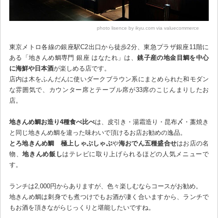
photo lisence by ikyu.com via valuecommerce
東京メトロ各線の銀座駅C2出口から徒歩2分、東急プラザ銀座11階に
ある「地きんめ鯛専門 銀座 はなたれ」は、
銚子産の地金目鯛を中心
に海鮮や日本酒
が楽しめる店です。
店内は木をふんだんに使いダークブラウン系にまとめられた和モダン
な雰囲気で、カウンター席とテーブル席が33席のこじんまりしたお
店。
地きんめ鯛お造り4種食べ比べ
は、皮引き・湯霜造り・昆布〆・藁焼き
と同じ地きんめ鯛を違った味わいで頂けるお店お勧めの逸品。
とろ地きんめ鯛 極上しゃぶしゃぶ
や
海おでん五種盛合せ
はお店の名
物、
地きんめ飯し
はテレビに取り上げられるほどの人気メニューで
す。
ランチは2,000円からありますが、色々楽しむならコースがお勧め。
地きんめ鯛は刺身でも煮つけでもお酒が凄く合いますから、ランチで
もお酒を頂きながらじっくりと堪能したいですね。