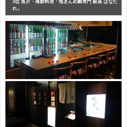
3位 魚介・海鮮料理「地きんめ鯛専門 銀座 はなた
れ」