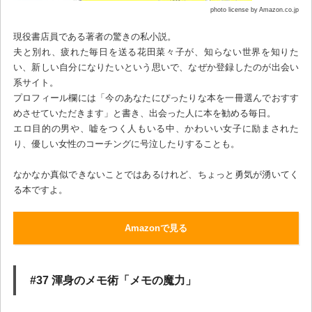
photo license by Amazon.co.jp
現役書店員である著者の驚きの私小説。
夫と別れ、疲れた毎日を送る花田菜々子が、知らない世界を知りた
い、新しい自分になりたいという思いで、なぜか登録したのが出会い
系サイト。
プロフィール欄には「今のあなたにぴったりな本を一冊選んでおすす
めさせていただきます」と書き、出会った人に本を勧める毎日。
エロ目的の男や、嘘をつく人もいる中、かわいい女子に励まされた
り、優しい女性のコーチングに号泣したりすることも。
なかなか真似できないことではあるけれど、ちょっと勇気が湧いてく
る本ですよ。
Amazonで見る
#37 渾身のメモ術「メモの魔力」