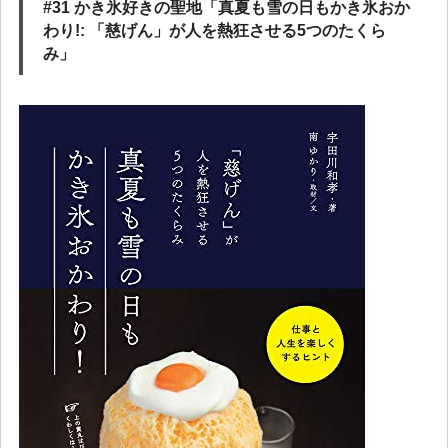
#31 かき氷好きの聖地「真夏も雪の日もかき氷おか
わり!: 「慈げん」が人を熱狂させる5つのたくら
み」