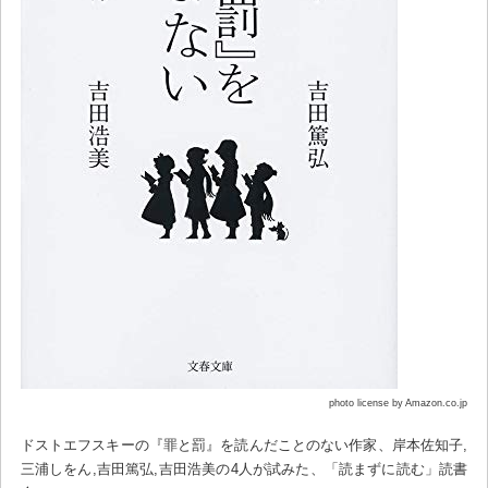
photo license by Amazon.co.jp
ドストエフスキーの『罪と罰』を読んだことのない作家、岸本佐知子,
三浦しをん,吉田篤弘,吉田浩美の4人が試みた、「読まずに読む」読書