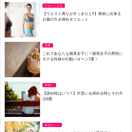
かわいくなる
【ウエスト周りがすっきりと⁉︎】簡単に出来る
お腹の引き締めダイエット
恋愛
これであなたも猫系女子に！猫系女子の男性に
モテる性格や行動パターン7選！
両想い
【諦め時はいつ？】片思いを諦める時とその方
法9選
彼女のこと