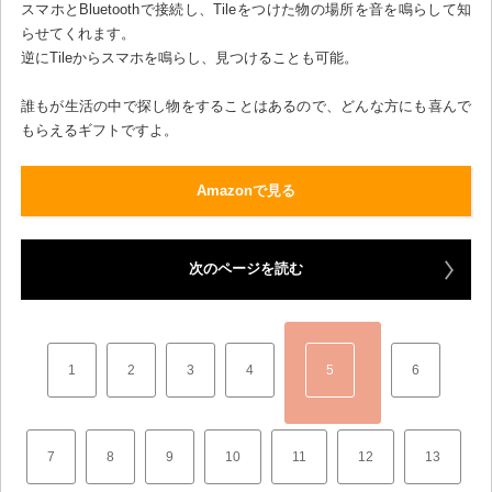
スマホとBluetoothで接続し、Tileをつけた物の場所を音を鳴らして知
らせてくれます。
逆にTileからスマホを鳴らし、見つけることも可能。
誰もが生活の中で探し物をすることはあるので、どんな方にも喜んで
もらえるギフトですよ。
Amazonで見る
次のページを読む
1
2
3
4
5
6
7
8
9
10
11
12
13