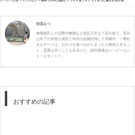
ホーム
»
恋愛
»
年上の恋人
»
初めての年上彼氏♪プライドをくすぐってもっと愛される方法
朝霞みつ
無職彼氏との交際や離婚など波乱万丈な？恋を経て、現在
は年下の外国人彼氏と年内の結婚目指して同棲中。一番好
きなデートは、おやつを食べながらまったり映画を見るこ
と。恋愛は辛いこともあるけど、絶対最後はハッピーエン
ド！がモットー。
おすすめの記事