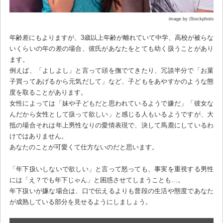
image by iStockphoto
年齢差にもよりますが、3歳以上年齢が離れていて中学、高校が被らな
いくらいの年の差の場合、彼氏があなたをとても幼く扱うことがあり
ます。
例えば、「よしよし」と言って頭を撫でてきたり、冗談半分で「お菓
子買ってあげるから元気だして」など、子どもをあやすかのような態
度を取ることがあります。
女性によっては「妹や子どもだと思われているようで嫌だ」「彼女な
んだから女性として扱って欲しい」と感じる人もいるようですが、大
抵の場合それは年上男性なりの愛情表現で、決して馬鹿にしているわ
けではありません。
あなたのことが可愛くて仕方ないのだと思います。
「年下扱いしないで欲しい」と言って怒っても、事実を重視する男性
には「え？でも年下じゃん」と困惑させてしまうことも…。
年下扱いが嫌な場合は、口で伝えるよりも普段の生活や態度であなた
が成熟している部分を見せるようにしましょう。