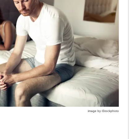
image by iStockphoto
。