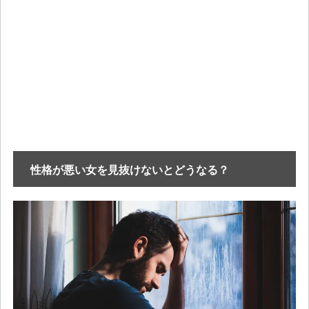
性格が悪い女を見抜けないとどうなる？