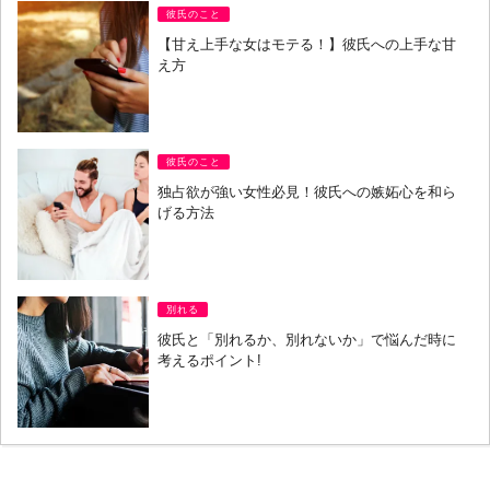
彼氏のこと
【甘え上手な女はモテる！】彼氏への上手な甘
え方
彼氏のこと
独占欲が強い女性必見！彼氏への嫉妬心を和ら
げる方法
別れる
彼氏と「別れるか、別れないか」で悩んだ時に
考えるポイント!