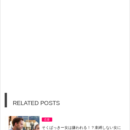
RELATED POSTS
恋愛
そくばっきー女は嫌われる！？束縛しない女に