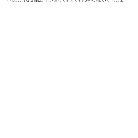
くれるような女性は、付き合ってもとても気持ちが良いですよね。