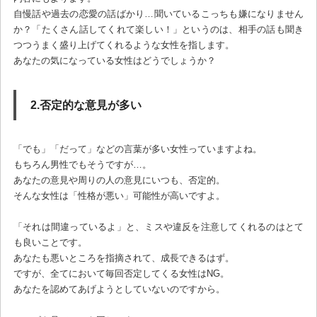
自慢話や過去の恋愛の話ばかり…聞いているこっちも嫌になりません
か？「たくさん話してくれて楽しい！」というのは、相手の話も聞き
つつうまく盛り上げてくれるような女性を指します。
あなたの気になっている女性はどうでしょうか？
2.否定的な意見が多い
「でも」「だって」などの言葉が多い女性っていますよね。
もちろん男性でもそうですが…。
あなたの意見や周りの人の意見にいつも、否定的。
そんな女性は「性格が悪い」可能性が高いですよ。
「それは間違っているよ」と、ミスや違反を注意してくれるのはとて
も良いことです。
あなたも悪いところを指摘されて、成長できるはず。
ですが、全てにおいて毎回否定してくる女性はNG。
あなたを認めてあげようとしていないのですから。