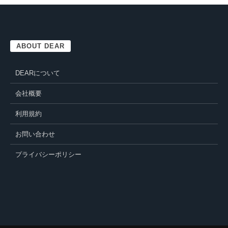
ABOUT DEAR
DEARについて
会社概要
利用規約
お問い合わせ
プライバシーポリシー