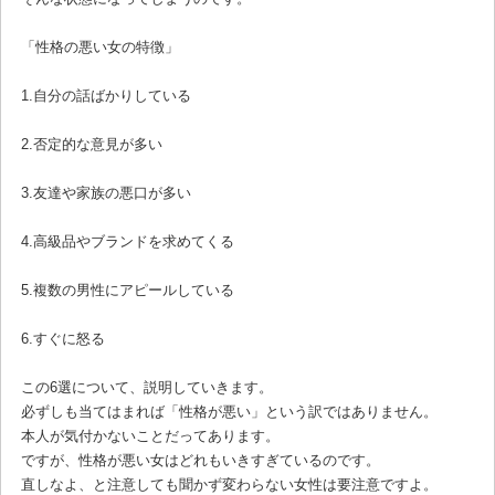
「性格の悪い女の特徴」
1.自分の話ばかりしている
2.否定的な意見が多い
3.友達や家族の悪口が多い
4.高級品やブランドを求めてくる
5.複数の男性にアピールしている
6.すぐに怒る
この6選について、説明していきます。
必ずしも当てはまれば「性格が悪い」という訳ではありません。
本人が気付かないことだってあります。
ですが、性格が悪い女はどれもいきすぎているのです。
直しなよ、と注意しても聞かず変わらない女性は要注意ですよ。