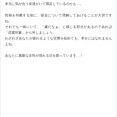
本当に気が合う友達がいて満足しているのかも…。
性格を判断する前に、彼女について理解してあげることが大切です
ね。
それでも一緒にいて、「嫌だなぁ」と感じる部分があるのであれば
「恋愛対象」から外しましょう。
わざわざあなたが疲れるような交際を始めても、幸せにはなれません
よね。
あなたに素敵な女性が現れる日を願っています…！