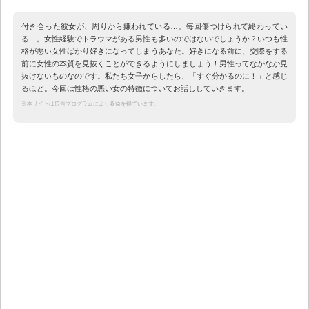
付き合った彼女が、周りから嫌われている…。毎回傷つけられて終わってい
る…。女性経験でトラウマがある男性も多いのではないでしょうか？いつも性
格が悪い女性ばかり好きになってしまうあなた。好きになる前に、交際をする
前に女性の本質を見抜くことができるようにしましょう！男性ってなかなか見
抜けないものなのです。私たち女子からしたら、「すぐ分かるのに！」と感じ
るほど。今回は性格の悪い女の特徴についてお話ししていきます。
※本サイトは広告プログラムにより収益を得ています。