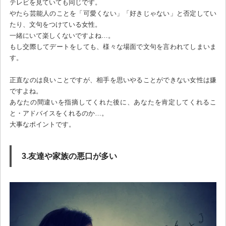
テレビを見ていても同じです。
やたら芸能人のことを「可愛くない」「好きじゃない」と否定してい
たり、文句をつけている女性。
一緒にいて楽しくないですよね…。
もし交際してデートをしても、様々な場面で文句を言われてしまいま
す。
正直なのは良いことですが、相手を思いやることができない女性は嫌
ですよね。
あなたの間違いを指摘してくれた後に、あなたを肯定してくれるこ
と・アドバイスをくれるのか…。
大事なポイントです。
3.友達や家族の悪口が多い