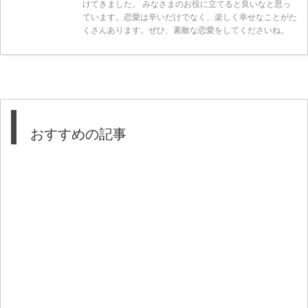
けてきました。 みなさまのお役に立てると良いなと思っ
ています。恋愛は辛いだけでなく、楽しく幸せなことがた
くさんあります。ぜひ、素敵な恋愛をしてくださいね。
おすすめの記事