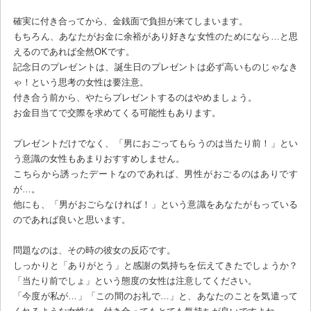
確実に付き合ってから、金銭面で負担が来てしまいます。
もちろん、あなたがお金に余裕があり好きな女性のためになら…と思
えるのであれば全然OKです。
記念日のプレゼントは、誕生日のプレゼントは必ず高いものじゃなき
ゃ！という思考の女性は要注意。
付き合う前から、やたらプレゼントするのはやめましょう。
お金目当てで交際を求めてくる可能性もあります。
プレゼントだけでなく、「男におごってもらうのは当たり前！」とい
う意識の女性もあまりおすすめしません。
こちらから誘ったデートなのであれば、男性がおごるのはありです
が…。
他にも、「男がおごらなければ！」という意識をあなたがもっている
のであれば良いと思います。
問題なのは、その時の彼女の反応です。
しっかりと「ありがとう」と感謝の気持ちを伝えてきたでしょうか？
「当たり前でしょ」という態度の女性は注意してください。
「今度が私が…」「この間のお礼で…」と、あなたのことを気遣って