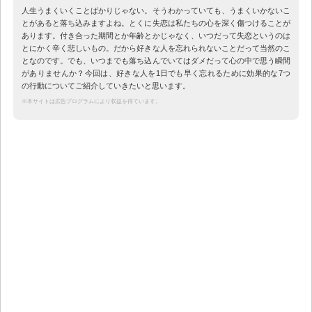
人生うまくいくことばかりじゃない。そうわかっていても、うまくいかないこ
とがあると落ち込みますよね。とくに失恋は私たちの心を深く傷つけることが
あります。付き合った期間とか年齢とかじゃなく、いつだって失恋というのは
とにかく辛く悲しいもの。だから好きな人を忘れられないことだって当然のこ
となのです。でも、いつまでも落ち込んでいてはダメだって心の中で思う瞬間
がありませんか？今回は、好きな人を1日でも早く忘れるために効果的な7つ
の行動についてご紹介していきたいと思います。
※本サイトは広告プログラムにより収益を得ています。