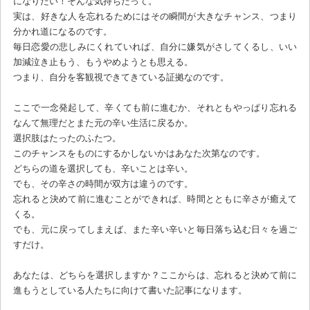
になりたい！そんな気持ちだって。
実は、好きな人を忘れるためにはその瞬間が大きなチャンス、つまり
分かれ道になるのです。
毎日恋愛の悲しみにくれていれば、自分に嫌気がさしてくるし、いい
加減泣き止もう、もうやめようとも思える。
つまり、自分を客観視できてきている証拠なのです。
ここで一念発起して、辛くても前に進むか、それともやっぱり忘れる
なんて無理だとまた元の辛い生活に戻るか。
選択肢はたったのふたつ。
このチャンスをものにするかしないかはあなた次第なのです。
どちらの道を選択しても、辛いことは辛い。
でも、その辛さの時間が双方は違うのです。
忘れると決めて前に進むことができれば、時間とともに辛さが癒えて
くる。
でも、元に戻ってしまえば、また辛い辛いと毎日落ち込む日々を過ご
すだけ。
あなたは、どちらを選択しますか？ここからは、忘れると決めて前に
進もうとしている人たちに向けて書いた記事になります。