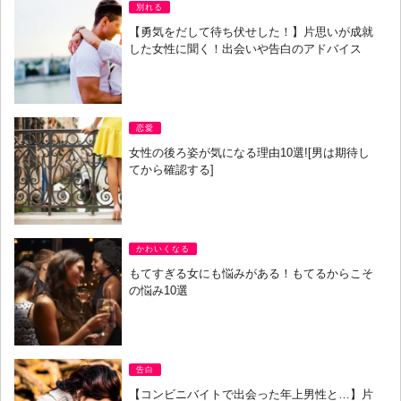
別れる
【勇気をだして待ち伏せした！】片思いが成就
した女性に聞く！出会いや告白のアドバイス
恋愛
女性の後ろ姿が気になる理由10選![男は期待し
てから確認する]
かわいくなる
もてすぎる女にも悩みがある！もてるからこそ
の悩み10選
告白
【コンビニバイトで出会った年上男性と…】片