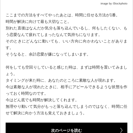
image by iStockphoto
ここまでの方法をすべてやったあとは、時間に任せる方法が1番。
時間が解決に向けて最も大切なこと。
別れた直後はなんだか気分も落ち込んでいるし、何もしたくない、も
う恋愛なんて疲れてしまったなんて気持ちになります。
そのときにどんなに動いても、いい方向に向かわないことがありま
す。
そうなると、余計恋愛が嫌になってしまいます。
何をしても空回りしていると感じた時は、まずは時間を置いてみまし
ょう。
タイミングが来た時に、あなたのところに素敵な人が現れます。
今は素敵な人が現れたときに、相手にアピールできるような状態を作
っておく時間なのです。
今はどん底でも時間が解決してくれます。
無理やり動いて気分がもっと落ち込んでしまうのではなく、時間に任
せて解決に向かう方法も覚えておきましょう。
次のページを読む