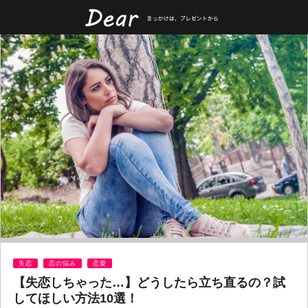
失恋
恋の悩み
恋愛
【失恋しちゃった…】どうしたら立ち直るの？試
してほしい方法10選！