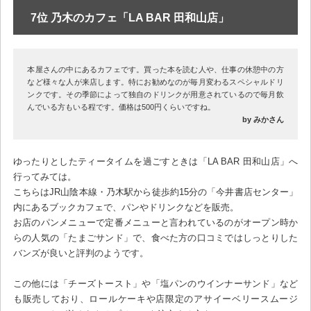
7位 乃木のカフェ「LA BAR 田和山店」
本屋さんの中にあるカフェです。買った本を読む人や、仕事の休憩中の方
など様々な人が来店します。特にお勧めなのが毎月変わるスペシャルドリ
ンクです。その季節によって独自のドリンクが用意されているので毎月飲
んでいる方もいる程です。価格は500円くらいですね。
by みかさん
ゆったりとしたティータイムを過ごすときは「LA BAR 田和山店」へ
行ってみては。
こちらはJR山陰本線・乃木駅から徒歩約15分の「今井書店センター」
内にあるブックカフェで、パンやドリンクなどを販売。
お店のパンメニューで定番メニューと言われているのがオープン時か
らの人気の「たまごサンド」で、食べた方の口コミではしっとりした
バンズが良いと評判のようです。
この他には「チーズトースト」や「塩パンのウインナーサンド」など
も販売しており、ロールケーキや店限定のアサイーベリースムージ