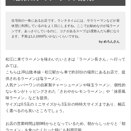
住宅街の一角にあるお店です。ランチタイムには、サラリーマンなどが昼
休憩に利用しているのをよく目にしますね。ここでお勧めなのが塩ラーメ
ンです。あっさりしているのに、コクがあるスープは1度飲んだら癖になり
ます。予算は1人1000円いかないくらいですね。
by めろんさん
松江に来てラーメンを味わいたいときは「ラーメン長さん」へ行って
みては。
こちらはJR山陰本線・松江駅から車で約10分の場所にあるお店で、提
供されるラーメンは塩ラーメン。
人気ナンバーワンの自家製チャーシューメンや味玉ラーメン、個性的
なレモンがトッピングされた「さわやかレモンラーメン」や「抹茶風
味ラーメン」などを提供。
サイズは0.5玉のミニサイズから3玉分の特特大サイズまであり、幅広
く選べるのも良いところでしょう。
お店の営業時間は朝9時からとなっているため、朝からしっかりと「朝
ラーメン」を食べたくなった時にも利用可能。