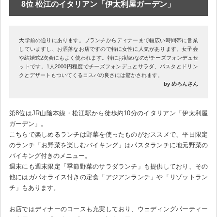
8位 松江のイタリアン「伊太利屋ガーデン」
大学前の通りにあります。ブランチからディナーまで幅広い時間帯に営業
していますし、お洒落なお店ですので特に女性に人気があります。女子会
や結婚式2次会にもよく使われます。特にお勧めなのがチーズフォンデュセ
ットです。1人2000円程度でチーズフォンデュとサラダ、パスタとドリン
クとデザートもついてくるコスパの良さには驚かされます。
by めろんさん
第8位はJR山陰本線・松江駅から徒歩約10分のイタリアン「伊太利屋
ガーデン」。
こちらで楽しめるランチは野菜を使ったものがおススメで、平日限定
のランチ「お野菜を楽しむバイキング」はパスタランチに地元野菜の
バイキング付きのメニュー。
週末にも週末限定「季節野菜のサラダランチ」も提供しており、その
他にはガパオライス付きの定食「アジアンランチ」や「リゾットラン
チ」もあります。
お店ではディナーのコースも充実しており、ウェディングパーティー