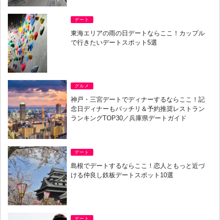
デート
東海エリアの雨の日デートならここ！カップル
で行きたいデートスポット5選
グルメ
神戸・三宮デートでディナーするならここ！記
念日ディナーもバッチリ＆予約推奨レストラン
ランキングTOP30／兵庫県デートガイド
デート
島根でデートするならここ！恋人ともっと近づ
ける仲良し鉄板デートスポット10選
デート