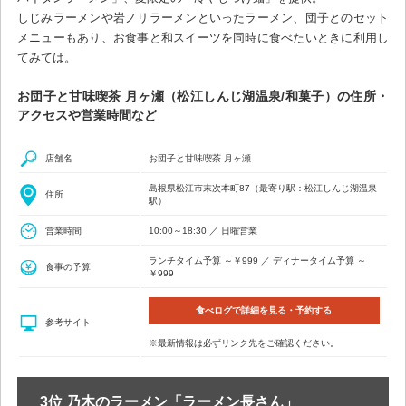
しじみラーメンや岩ノリラーメンといったラーメン、団子とのセット
メニューもあり、お食事と和スイーツを同時に食べたいときに利用し
てみては。
お団子と甘味喫茶 月ヶ瀬（松江しんじ湖温泉/和菓子）の住所・
アクセスや営業時間など
店舗名
お団子と甘味喫茶 月ヶ瀬
島根県松江市末次本町87（最寄り駅：松江しんじ湖温泉
住所
駅）
営業時間
10:00～18:30 ／ 日曜営業
ランチタイム予算 ～￥999 ／ ディナータイム予算 ～
食事の予算
￥999
食べログで詳細を見る・予約する
参考サイト
※最新情報は必ずリンク先をご確認ください。
3位 乃木のラーメン「ラーメン長さん」