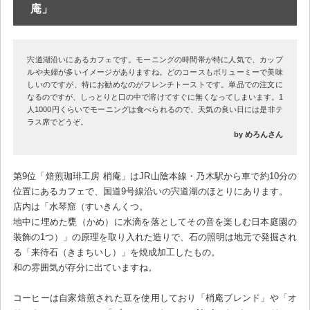
庵」
宍道湖沿いにあるカフェです。モーニングの時間帯が特に人気で、カップ
ルや夫婦が多いイメージがありますね。どのコースもボリューミーで美味
しいのですが、特にお勧めなのがフレンチトーストです。単品での注文に
なるのですが、しっとりと口の中で溶けてすぐに無くなってしまいます。1
人1000円くらいでモーニングは食べられるので、天気の良い日には是非テ
ラス席でどうぞ。
by めろんさん
第9位「焙煎珈琲工房 梢庵」はJR山陰本線・乃木駅から車で約10分の
位置にあるカフェで、国道9号線沿いの宍道湖のほとりにあります。
店内は「水琴窟（すいきんくつ。
地中に埋めた甕（かめ）に水滴を落としてその音を楽しむ日本庭園の
装飾の1つ）」の原理を取り入れた造りで、石の照明は地元で発掘され
る「来待石（きまちいし）」を焼成加工したもの。
和の雰囲気が存分に出ていますね。
コーヒーは自家焙煎された豆を使用しており「梢庵ブレンド」や「オ