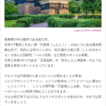
image by PIXTA / 40944154
島根県の中心都市である松江市。
日本で7番目に大きい湖「宍道湖（しんじこ）」のほとりにある風光明
媚な街で、市内には市のシンボル・松江城や小泉八雲（こいずみやく
も）が住んだ旧邸宅「ヘルン旧居」など歴史スポットが多数。
日本三名泉の1つである「玉造温泉」や「松江しんじ湖温泉」のような
温泉も有名スポットとなっています。
グルメでは宍道湖から多くのシジミが取れることが有名。
シジミ汁やシジミラーメン、シジミの粉末をソフトクリームに乗せた
「シジミソフト」、シジミの専門館「宍道湖しじみ館」ではシジミバ
ーガーといった料理で味わうことができます。
そんな松江市ではどのようなランチスポットがあるのか、それでは見
ていきましょう。