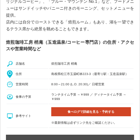
リジナルコーヒー」、「ブルー・マウンテン No.1」など、フードメニ
ューはサンドイッチやパニーニ付きのモーニング、セットメニューを
提供。
店内には自分でローストできる「焙煎ルーム」もあり、湖を一望でき
るテラス席から絶景を眺めることもできます。
焙煎珈琲工房 梢庵（玉造温泉/コーヒー専門店）の住所・アクセ
スや営業時間など
店舗名
焙煎珈琲工房 梢庵
住所
島根県松江市玉湯町林223-3（最寄り駅：玉造温泉駅）
営業時間
8:00～21:00 (L.O. 20:30)／ 日曜営業
ランチタイム予算 ～￥999 ／ ディナータイム予算 ～
食事の予算
￥999
食べログで詳細を見る・予約する
参考サイト
※最新情報は必ずリンク先をご確認ください。