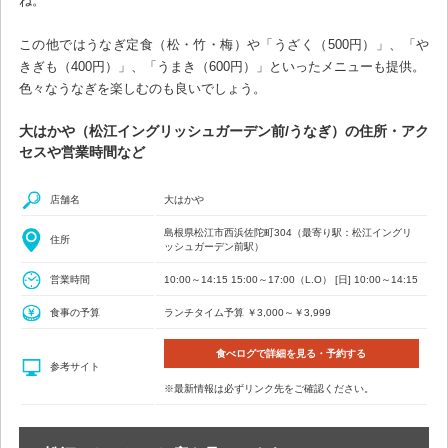
ね。
この他ではうなぎ定食（松・竹・梅）や「うざく（500円）」、「や
きぎも（400円）」、「うまき（600円）」といったメニューも提供。
色々なうなぎを楽しむのも良いでしょう。
大はかや（松江イングリッシュガーデン前/うなぎ）の住所・アク
セスや営業時間など
店舗名
大はかや
島根県松江市西浜佐陀町304（最寄り駅：松江イングリ
住所
ッシュガーデン前駅）
営業時間
10:00～14:15 15:00～17:00（L.O） [日] 10:00～14:15
食事の予算
ランチタイム予算 ￥3,000～￥3,999
食べログで詳細を見る・予約する
参考サイト
※最新情報は必ずリンク先をご確認ください。