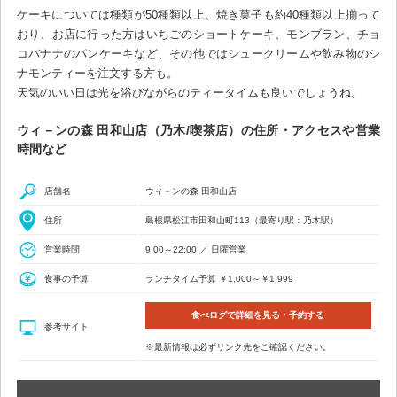
ケーキについては種類が50種類以上、焼き菓子も約40種類以上揃って
おり、お店に行った方はいちごのショートケーキ、モンブラン、チョ
コバナナのパンケーキなど、その他ではシュークリームや飲み物のシ
ナモンティーを注文する方も。
天気のいい日は光を浴びながらのティータイムも良いでしょうね。
ウィ－ンの森 田和山店（乃木/喫茶店）の住所・アクセスや営業
時間など
店舗名
ウィ－ンの森 田和山店
住所
島根県松江市田和山町113（最寄り駅：乃木駅）
営業時間
9:00～22:00 ／ 日曜営業
食事の予算
ランチタイム予算 ￥1,000～￥1,999
食べログで詳細を見る・予約する
参考サイト
※最新情報は必ずリンク先をご確認ください。