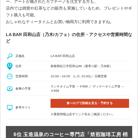
ー、アートが施されたカプチーノを注文する方も。
店内では雑貨や紅茶などの販売も実施しているため、プレゼントやギ
フト購入も可能。
おしゃれなティータイムとお買い物両方に利用できますね。
LA BAR 田和山店（乃木/カフェ）の住所・アクセスや営業時間な
ど
店舗名
LA BAR 田和山店
住所
島根県松江市田和山88（最寄り駅：乃木駅）
営業時間
10:00～24:00 （L.O. 23:00)／ 日曜営業
ランチタイム予算 ～￥999 ／ ディナータイム予算 ～
食事の予算
￥999
食べログで詳細を見る・予約する
参考サイト
※最新情報は必ずリンク先をご確認ください。
6位 玉造温泉のコーヒー専門店「焙煎珈琲工房 梢