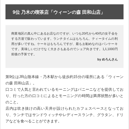
9位 乃木の喫茶店「ウィーンの森 田和山店」
商業地区の真ん中にあるお店なのですが、いつも20代から40代の女子会を
する方達で賑わっています。ランチタイムはもちろん、ティータイムの利
用が多いですね。ケーキはもちろんですが、最もお勧めなのはパンケーキ
です。美味しいだけでなく大きさもあるのでシェア向きです。1人1000円
前後の予算です。
by めろんさん
第9位はJR山陰本線・乃木駅から徒歩約15分の場所にある「ウィーン
の森 田和山店」。
口コミで人気と言われているモーニングはパニーニなどを提供してお
り、行った方の口コミによるとモーニングの時間は満席状態が多いと
のこと。
店内は吹き抜けの高い天井が設けられたカフェスペースとなってお
り、ランチではサンドウィッチやレディースランチ、グラタン、ドリ
アなどを食べることができます。