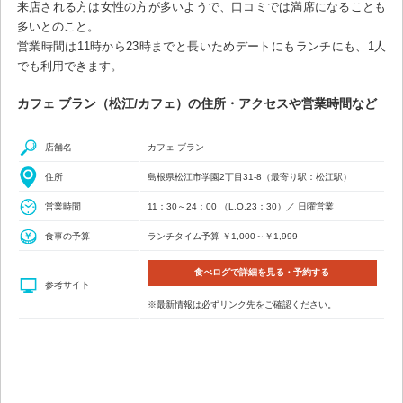
来店される方は女性の方が多いようで、口コミでは満席になることも
多いとのこと。
営業時間は11時から23時までと長いためデートにもランチにも、1人
でも利用できます。
カフェ ブラン（松江/カフェ）の住所・アクセスや営業時間など
店舗名
カフェ ブラン
住所
島根県松江市学園2丁目31-8（最寄り駅：松江駅）
営業時間
11：30～24：00 （L.O.23：30）／ 日曜営業
食事の予算
ランチタイム予算 ￥1,000～￥1,999
食べログで詳細を見る・予約する
参考サイト
※最新情報は必ずリンク先をご確認ください。