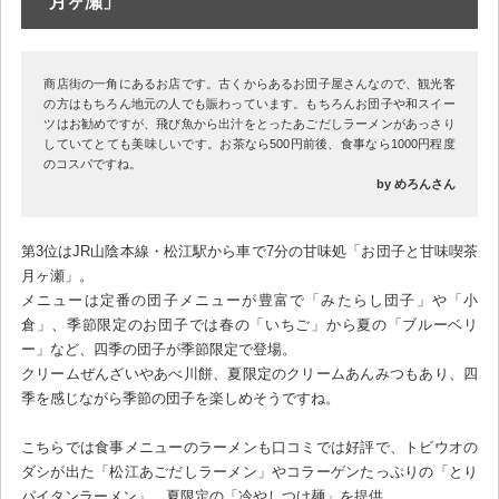
月ヶ瀬」
商店街の一角にあるお店です。古くからあるお団子屋さんなので、観光客
の方はもちろん地元の人でも賑わっています。もちろんお団子や和スイー
ツはお勧めですが、飛び魚から出汁をとったあごだしラーメンがあっさり
していてとても美味しいです。お茶なら500円前後、食事なら1000円程度
のコスパですね。
by めろんさん
第3位はJR山陰本線・松江駅から車で7分の甘味処「お団子と甘味喫茶
月ヶ瀬」。
メニューは定番の団子メニューが豊富で「みたらし団子」や「小
倉」、季節限定のお団子では春の「いちご」から夏の「ブルーベリ
ー」など、四季の団子が季節限定で登場。
クリームぜんざいやあべ川餅、夏限定のクリームあんみつもあり、四
季を感じながら季節の団子を楽しめそうですね。
こちらでは食事メニューのラーメンも口コミでは好評で、トビウオの
ダシが出た「松江あごだしラーメン」やコラーゲンたっぷりの「とり
パイタンラーメン」、夏限定の「冷やしつけ麺」を提供。