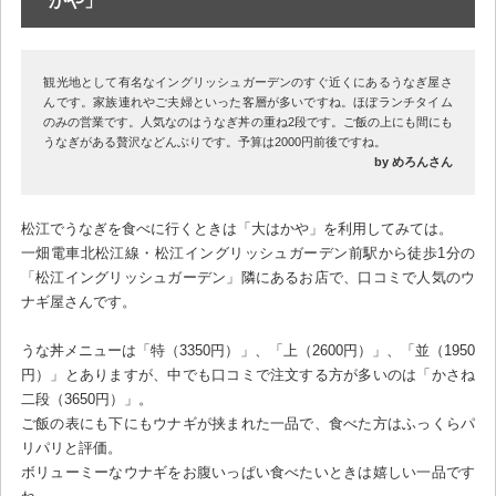
観光地として有名なイングリッシュガーデンのすぐ近くにあるうなぎ屋さ
んです。家族連れやご夫婦といった客層が多いですね。ほぼランチタイム
のみの営業です。人気なのはうなぎ丼の重ね2段です。ご飯の上にも間にも
うなぎがある贅沢などんぶりです。予算は2000円前後ですね。
by めろんさん
松江でうなぎを食べに行くときは「大はかや」を利用してみては。
一畑電車北松江線・松江イングリッシュガーデン前駅から徒歩1分の
「松江イングリッシュガーデン」隣にあるお店で、口コミで人気のウ
ナギ屋さんです。
うな丼メニューは「特（3350円）」、「上（2600円）」、「並（1950
円）」とありますが、中でも口コミで注文する方が多いのは「かさね
二段（3650円）」。
ご飯の表にも下にもウナギが挟まれた一品で、食べた方はふっくらパ
リパリと評価。
ボリューミーなウナギをお腹いっぱい食べたいときは嬉しい一品です