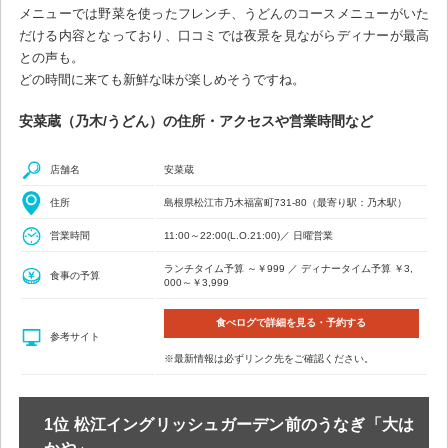
メニューでは野菜を使ったフレンチ、うどんのコースメニューがいた
だける内容となっており、口コミでは夜景を見ながらディナーが最高
との声も。
どの時間に来ても新鮮な味が楽しめそうですね。
安菜蔵（乃木/うどん）の住所・アクセスや営業時間など
店舗名
安菜蔵
住所
島根県松江市乃木福富町731-80（最寄り駅：乃木駅）
営業時間
11:00～22:00(L.O.21:00)／ 日曜営業
ランチタイム予算 ～￥999 ／ ディナータイム予算 ￥3,
食事の予算
000～￥3,999
食べログで詳細を見る・予約する
参考サイト
※最新情報は必ずリンク先をご確認ください。
1位 松江イングリッシュガーデン前のうなぎ「大は
かや」