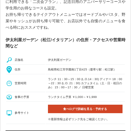
に利用できる「二次会プラン」、記念日用のアニバーサリーコースや
学生用のお得なコースも設定。
お持ち帰りできるテイクアウトメニューではオードブルやパスタ、野
菜やキッシュがお持ち帰り可能で、お店以外でも自慢のメニューを食
べる時におススメですね。
伊太利屋ガーデン（松江/イタリアン）の住所・アクセスや営業時
間など
店舗名
伊太利屋ガーデン
住所
島根県松江市学園南1丁目425（最寄り駅：松江駅）
ランチ 11：30～15：00 (L.O.14：30) ディナー 18：00
営業時間
～22：30 (L.O. 21：30) カフェタイム（土・日・祝日の
み） 15：00～17：30 ／ 日曜営業
食事の予算
ランチタイム予算 ￥1,000～￥1,999
食べログで詳細を見る・予約する
参考サイト
※最新情報は必ずリンク先をご確認ください。