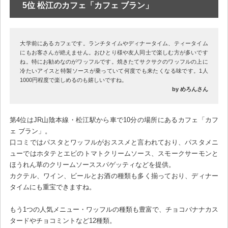
5位 松江のカフェ「カフェ ブラン」
大学前にあるカフェです。ランチタイムやディナータイム、ティータイム
にもお客さんが絶えません。おひとり様や友人同士で楽しむ方が多いです
ね。特にお勧めなのがワッフルです。焼きたてサクサクのワッフルの上に
冷たいアイスと特製ソースが乗っていて何度でも来たくなる味です。1人
1000円程度で楽しめるのも嬉しいですね。
by めろんさん
第4位はJR山陰本線・松江駅から車で10分の場所にあるカフェ「カフ
ェ ブラン」。
口コミではパスタとワッフルがおススメと言われており、パスタメニ
ューではホタテとエビのトマトクリームソース、スモークサーモンと
ほうれん草のクリームソーススパゲッティなどを提供。
カクテル、ワイン、ビールとお酒の種類も多く揃っており、ディナー
タイムにも重宝できますね。
もう1つの人気メニュー・ワッフルの種類も豊富で、チョコバナナカス
タードやチョコミントなど12種類。