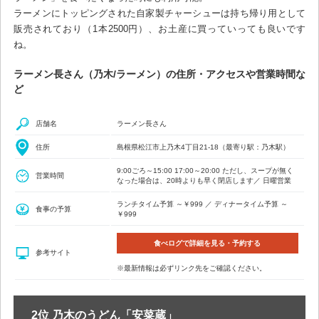
ラーメンにトッピングされた自家製チャーシューは持ち帰り用として
販売されており（1本2500円）、お土産に買っていっても良いです
ね。
ラーメン長さん（乃木/ラーメン）の住所・アクセスや営業時間な
ど
店舗名
ラーメン長さん
住所
島根県松江市上乃木4丁目21-18（最寄り駅：乃木駅）
9:00ごろ～15:00 17:00～20:00 ただし、スープが無く
営業時間
なった場合は、20時よりも早く閉店します／ 日曜営業
ランチタイム予算 ～￥999 ／ ディナータイム予算 ～
食事の予算
￥999
食べログで詳細を見る・予約する
参考サイト
※最新情報は必ずリンク先をご確認ください。
2位 乃木のうどん「安菜蔵」