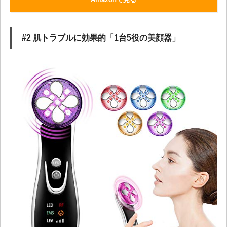
#2 肌トラブルに効果的「1台5役の美顔器」