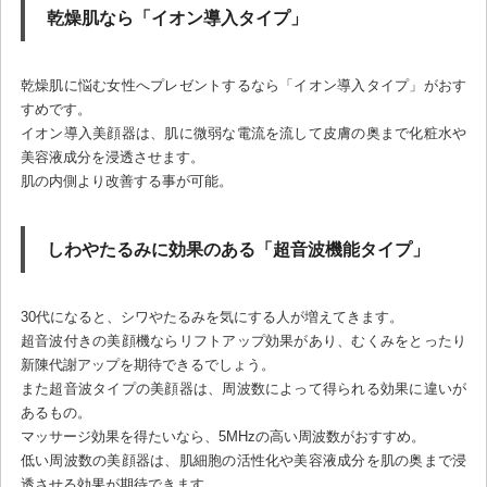
乾燥肌なら「イオン導入タイプ」
乾燥肌に悩む女性へプレゼントするなら「イオン導入タイプ」がおす
すめです。
イオン導入美顔器は、肌に微弱な電流を流して皮膚の奥まで化粧水や
美容液成分を浸透させます。
肌の内側より改善する事が可能。
しわやたるみに効果のある「超音波機能タイプ」
30代になると、シワやたるみを気にする人が増えてきます。
超音波付きの美顔機ならリフトアップ効果があり、むくみをとったり
新陳代謝アップを期待できるでしょう。
また超音波タイプの美顔器は、周波数によって得られる効果に違いが
あるもの。
マッサージ効果を得たいなら、5MHzの高い周波数がおすすめ。
低い周波数の美顔器は、肌細胞の活性化や美容液成分を肌の奥まで浸
透させる効果が期待できます。