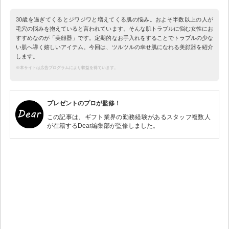
30歳を過ぎてくるとジワジワと増えてくる肌の悩み。およそ半数以上の人が
毛穴の悩みを抱えていると言われています。そんな肌トラブルに悩む女性にお
すすめなのが「美顔器」です。定期的なお手入れをすることでトラブルの少な
い肌へ導く嬉しいアイテム。今回は、ツルツルの幸せ肌になれる美顔器を紹介
します。
※本サイトは広告プログラムにより収益を得ています。
プレゼントのプロが監修！
この記事は、ギフト業界の勤務経験があるスタッフ複数人
が在籍するDear編集部が監修しました。