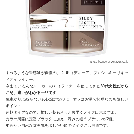
photo license by Amazon.co.jp
すべるような筆感触が自慢の、D-UP（ディーアップ）シルキーリキッ
ドアイライナー。
今までいろんなメーカーのアイライナーを使ってきた
30代女性だから
こそ、違いがわかる一品です
。
色素が肌に残らない安心設計なのに、オフはお湯で簡単なのも嬉しい
ポイント。
速乾タイプなので、忙しい朝もさっと素早くメイク出来ますよ。
カラー展開は定番ブラックに加え、深みの違うブラウンが2種。
柔らかい自然な雰囲気を出したい時のメイクにも最適です。