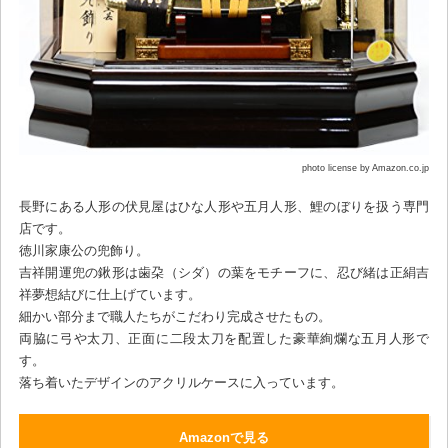
photo license by Amazon.co.jp
長野にある人形の伏見屋はひな人形や五月人形、鯉のぼりを扱う専門
店です。
徳川家康公の兜飾り。
吉祥開運兜の鍬形は歯朶（シダ）の葉をモチーフに、忍び緒は正絹吉
祥夢想結びに仕上げています。
細かい部分まで職人たちがこだわり完成させたもの。
両脇に弓や太刀、正面に二段太刀を配置した豪華絢爛な五月人形で
す。
落ち着いたデザインのアクリルケースに入っています。
Amazonで見る