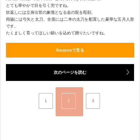
とても華やかで目を引く兜ですね。
吹返しには立身出世の象徴となる金の龍を彫刻。
両脇には弓矢と太刀、全面には二本の太刀を配置した豪華な五月人形
です。
たくましく育ってほしい願いを込めて贈りたいですね。
Amazonで見る
次のページを読む
1
2
3