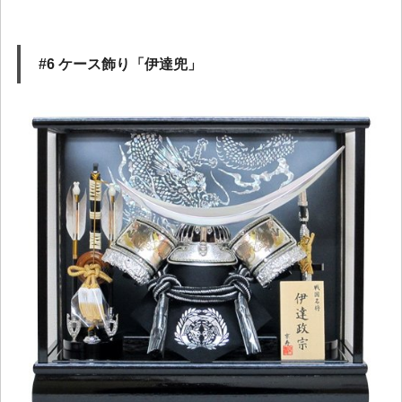
#6 ケース飾り「伊達兜」