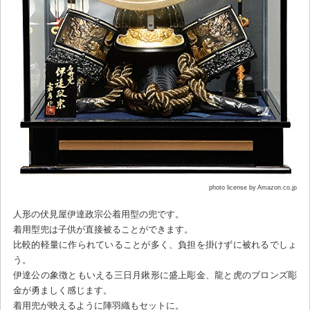
photo license by Amazon.co.jp
人形の伏見屋伊達政宗公着用型の兜です。
着用型兜は子供が直接被ることができます。
比較的軽量に作られていることが多く、負担を掛けずに被れるでしょ
う。
伊達公の象徴ともいえる三日月鍬形に盛上彫金、龍と虎のブロンズ彫
金が勇ましく感じます。
着用兜が映えるように陣羽織もセットに。