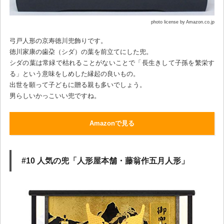
photo license by Amazon.co.jp
弓戸人形の京寿徳川兜飾りです。
徳川家康の歯朶（シダ）の葉を前立てにした兜。
シダの葉は常緑で枯れることがないことで「長生きして子孫を繁栄す
る」という意味をしめした縁起の良いもの。
出世を願って子どもに贈る親も多いでしょう。
男らしいかっこいい兜ですね。
Amazonで見る
#10 人気の兜「人形屋本舗・藤翁作五月人形」