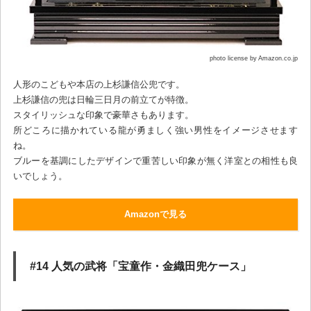
photo license by Amazon.co.jp
人形のこどもや本店の上杉謙信公兜です。
上杉謙信の兜は日輪三日月の前立てが特徴。
スタイリッシュな印象で豪華さもあります。
所どころに描かれている龍が勇ましく強い男性をイメージさせます
ね。
ブルーを基調にしたデザインで重苦しい印象が無く洋室との相性も良
いでしょう。
Amazonで見る
#14 人気の武将「宝童作・金織田兜ケース」