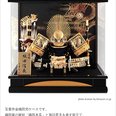
photo license by Amazon.co.jp
宝童作金織田兜ケースです。
織田家の家紋「織田木瓜」と旭日昇天を表す前立て。