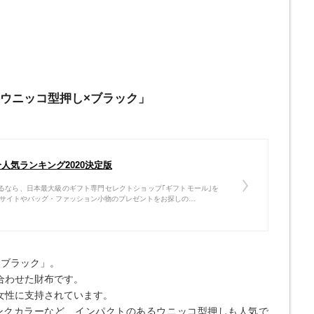
「ウニッコ型押し×ブラック」
人気ランキング2020決定版
るなら、日本最大級のギフト専門セレクトショップ｢ギフトモール｣を
販サイトやバッグ・ファッション小物のプレゼントをお探しの…
×ブラック」。
合わせた財布です。
女性に支持されています。
ンクカラーなど、インパクトのあるウニッコ型押しも人気で