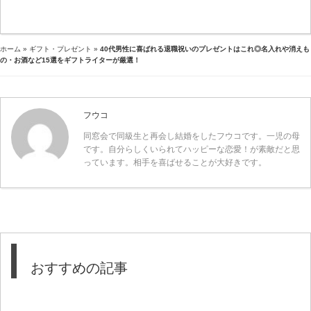
ホーム
»
ギフト・プレゼント
»
40代男性に喜ばれる退職祝いのプレゼントはこれ◎名入れや消えも
の・お酒など15選をギフトライターが厳選！
フウコ
同窓会で同級生と再会し結婚をしたフウコです。一児の母
です。自分らしくいられてハッピーな恋愛！が素敵だと思
っています。相手を喜ばせることが大好きです。
おすすめの記事