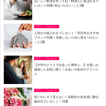
おいしい料理を作ってね！料理人に喜ばれるプ
レゼント50選+気をつけたいこと3選
ギフト・プレゼント
人気の小銭入れをプレゼント！2021年おすすめ
ブランド50選＋失敗しないために気をつけたい
こと2選
ギフト・プレゼント
【大学のクラスで出会った男性と…】片思いが
成就した女性に聞く！出会いや告白のアドバイ
ス
ギフト・プレゼント
安いのにそう見えない！高校生が女友達に贈る
誕生日プレゼント！15選