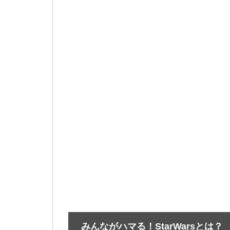
みんながハマる！StarWarsとは？