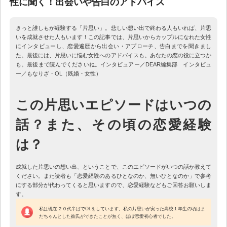
性に聞く！出会いや告白のアドバイス
きっと誰しもが経験する「片思い」。悲しい想い出で終わる人もいれば、片思
いを成就させた人もいます！この記事では、片思いからカップルになれた女性
にインタビューし、恋愛遍歴から出会い・アプローチ、告白までを聞きまし
た。最後には、片思いに悩む女性へのアドバイスも。あなたの恋の役に立つか
も。最後まで読んでくださいね。インタビュアー／DEAR編集部 インタビュ
ー／もなりざ・OL（既婚・女性）
この片思いエピソードはいつの
話？また、その頃の恋愛経験
は？
成就した片思いの想い出、ということで、このエピソードがいつの話か教えて
ください。また読者も「恋愛経験のあるひとなのか、無いひとなのか」で参考
にする部分が代わってくると思いますので、恋愛経験などもご回答お願いしま
す。
私は現在２０代半ばでOLをしています。私の片思いが実った高校１年生の頃はま
だちゃんとした彼氏ができたことが無く、ほぼ恋愛初心者でした。