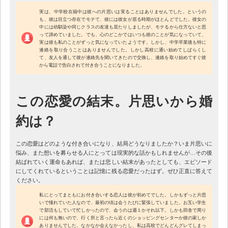
実は、中学校在籍中は彼への片思いは実ることはありませんでした。というの
も、彼は目立つ存在でモテて、彼には彼女が居る時期がほとんどでした。彼女の
中には幼馴染や同じクラスの友達も居たりしましたが、モテるから仕方ないと思
って諦めていました。でも、心のどこかではいつも彼のことが気になっていて、
実は彼も私のことがずっと気になっていたようです。しかし、中学卒業後も特に
連絡を取り合うことはありませんでした。しかし高校に通い始めてしばらくし
て、友人を通して彼が連絡先を聞いてきたので交換し、連絡を取り始めてすぐ彼
から電話で告白されて付き合うことになりました。
この恋愛の結末。片思いから婚
約は？
この恋愛はどのような付き合いになり、結局どうなりましたか？いま片思いに
悩み、また想いを募らせる人にとっては現実的な話かもしれませんが…その後
結ばれていく運命もあれば、または悲しい結末があったとしても、エピソード
にしてくれているということは記憶に残る恋愛だったはず。ぜひ正直に答えて
ください。
私にとってまともにお付き合いする恋人は彼が初めてでした。しかもずっと片思
いで憧れていた人なので、最初の頃は会うたびに緊張していました。お互い学生
で部活もしていて忙しかったので、会うのは週１かそれ以下。しかも田舎で周り
には何も無いので、行く所と言ったら近くのショッピングセンターか彼の家しか
ありませんでした。なかなか会えなかったし、私は高校でどんどんグレてしまっ