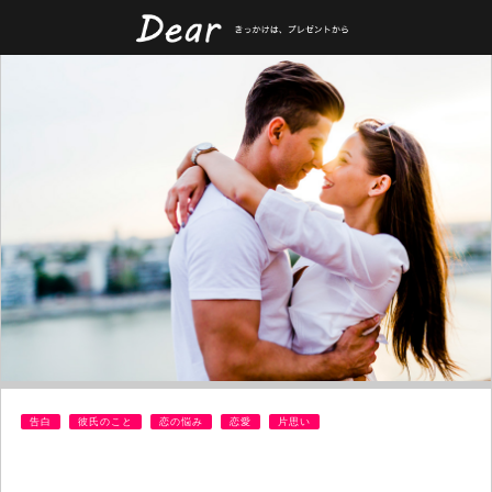
告白
彼氏のこと
恋の悩み
恋愛
片思い