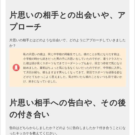
片思いの相手との出会いや、ア
プローチ
片思いの相手とはどのような出会いで、どのようにアプローチしていきました
か？
私の片思いの彼は、同じ中学校の同級生でした。彼のことが気になりだす前は、
小学校の時から好きだった男の子に片思いをしていたのですが、違うクラスだっ
た彼は頭が良くスポーツもできてリーダーシップもあり、目立つ存在で気になり
始めました。最初はちょっと気になるなくらいだったのですが、中学校に入学し
て月日が経ち、彼もますます男らしくなってきて、部活でスポーツを頑張る姿な
どがとてもかっこよく思えました。気が付いたら彼のことをいつも目で追いか
け、好きになっていました。
片思い相手への告白や、その後
の付き合い
告白はどちらからしましたか？どのように告白しましたか？付き合うことにな
ったキッカケを教えてください。