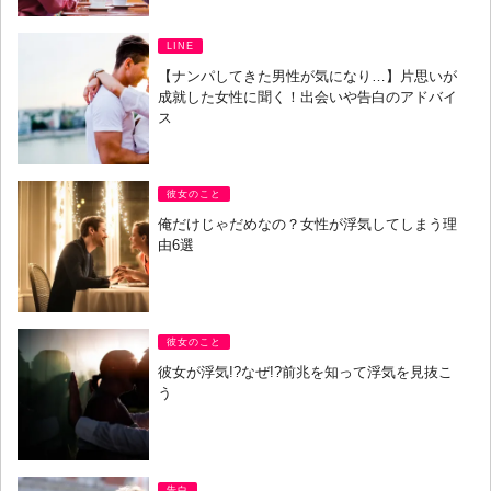
LINE
【ナンパしてきた男性が気になり…】片思いが
成就した女性に聞く！出会いや告白のアドバイ
ス
彼女のこと
俺だけじゃだめなの？女性が浮気してしまう理
由6選
彼女のこと
彼女が浮気!?なぜ!?前兆を知って浮気を見抜こ
う
告白