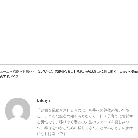
ホーム
»
恋愛
»
片思い
»
【20代半ば、恋愛初心者…】片思いが成就した女性に聞く！出会いや告白
のアドバイス
katsuya
「結婚を長続きさせるものは、相手への尊敬の想いであ
る。」そんな座右の銘をもちながら、日々子育てに奮闘す
る男性です。移りゆく妻との人生のフェーズを楽しみつ
つ、幸せをつかむために移してきたことがみなさまの参考
になれば幸いです。