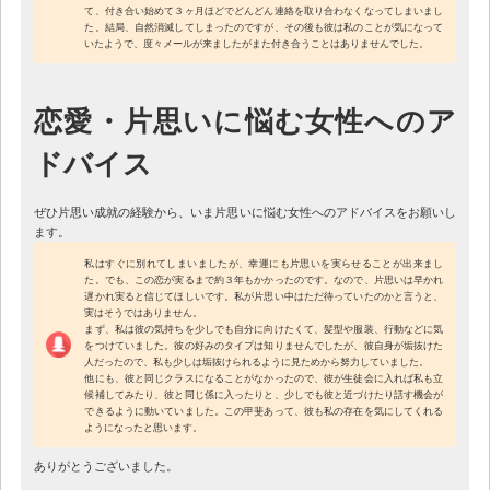
て、付き合い始めて３ヶ月ほどでどんどん連絡を取り合わなくなってしまいまし
た。結局、自然消滅してしまったのですが、その後も彼は私のことが気になって
いたようで、度々メールが来ましたがまた付き合うことはありませんでした。
恋愛・片思いに悩む女性へのア
ドバイス
ぜひ片思い成就の経験から、いま片思いに悩む女性へのアドバイスをお願いし
ます。
私はすぐに別れてしまいましたが、幸運にも片思いを実らせることが出来まし
た。でも、この恋が実るまで約３年もかかったのです。なので、片思いは早かれ
遅かれ実ると信じてほしいです。私が片思い中はただ待っていたのかと言うと、
実はそうではありません。
まず、私は彼の気持ちを少しでも自分に向けたくて、髪型や服装、行動などに気
をつけていました。彼の好みのタイプは知りませんでしたが、彼自身が垢抜けた
人だったので、私も少しは垢抜けられるように見ためから努力していました。
他にも、彼と同じクラスになることがなかったので、彼が生徒会に入れば私も立
候補してみたり、彼と同じ係に入ったりと、少しでも彼と近づけたり話す機会が
できるように動いていました。この甲斐あって、彼も私の存在を気にしてくれる
ようになったと思います。
ありがとうございました。