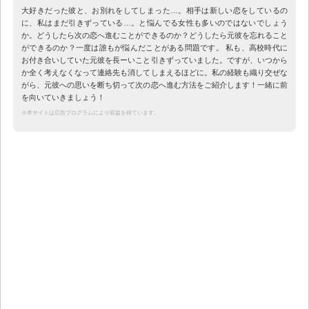
大好きだった彼と、お別れをしてしまった…。相手は新しい恋をしているの
に、私はまだ引きずっている…。と悩んでる女性も多いのではないでしょう
か。どうしたら次の恋へ進むことができるのか？どうしたら元彼を忘れること
ができるのか？一度は誰もが悩んだことがある問題です。 私も、高校時代に
お付き合いしていた元彼を長ーいこと引きずっていました。ですが、いつから
か全く考えなくなって連絡先も消してしまえるほどに。私の経験も織り交ぜな
がら、元彼への思いを断ち切って次の恋へ進む方法をご紹介します！一緒に前
を向いていきましょう！
※本サイトは広告プログラムにより収益を得ています。