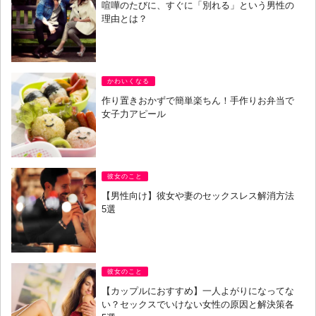
喧嘩のたびに、すぐに「別れる」という男性の
理由とは？
かわいくなる
作り置きおかずで簡単楽ちん！手作りお弁当で
女子力アピール
彼女のこと
【男性向け】彼女や妻のセックスレス解消方法
5選
彼女のこと
【カップルにおすすめ】一人よがりになってな
い？セックスでいけない女性の原因と解決策各