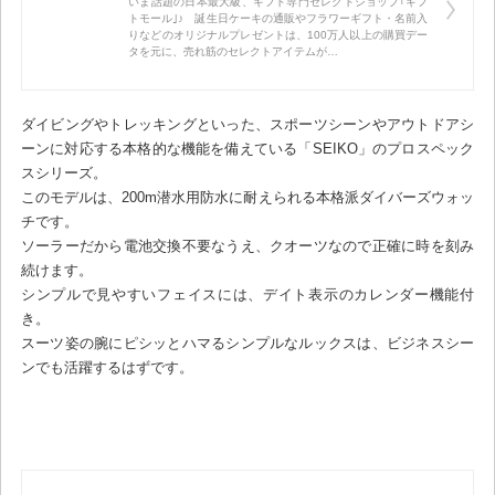
いま話題の日本最大級、ギフト専門セレクトショップ｢ギフ
トモール｣♪ 誕生日ケーキの通販やフラワーギフト・名前入
りなどのオリジナルプレゼントは、100万人以上の購買デー
タを元に、売れ筋のセレクトアイテムが…
ダイビングやトレッキングといった、スポーツシーンやアウトドアシ
ーンに対応する本格的な機能を備えている「SEIKO」のプロスペック
スシリーズ。
このモデルは、200m潜水用防水に耐えられる本格派ダイバーズウォッ
チです。
ソーラーだから電池交換不要なうえ、クオーツなので正確に時を刻み
続けます。
シンプルで見やすいフェイスには、デイト表示のカレンダー機能付
き。
スーツ姿の腕にピシッとハマるシンプルなルックスは、ビジネスシー
ンでも活躍するはずです。