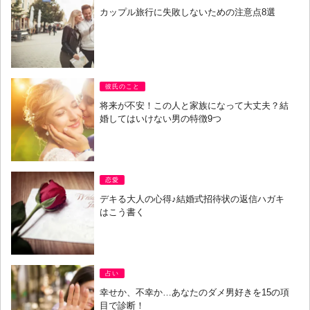
カップル旅行に失敗しないための注意点8選
彼氏のこと
将来が不安！この人と家族になって大丈夫？結
婚してはいけない男の特徴9つ
恋愛
デキる大人の心得♪結婚式招待状の返信ハガキ
はこう書く
占い
幸せか、不幸か…あなたのダメ男好きを15の項
目で診断！