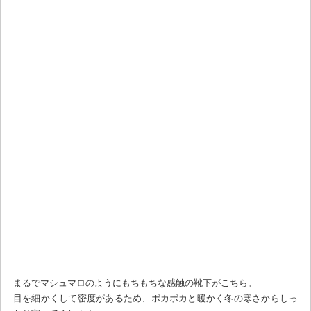
まるでマシュマロのようにもちもちな感触の靴下がこちら。
目を細かくして密度があるため、ポカポカと暖かく冬の寒さからしっ