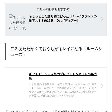
こちらの記事もおすすめ
ちょっとした贈り物にぴったり！ハイブランドの
靴下おすすめ15選 – Dear[ディアー]
#12 あたたかくておうちがキレイになる「ルームシ
ューズ」
ギフトモール – 人気のプレゼント＆ギフトの専門
店
いま話題の日本最大級、ギフト専門セレクトショップ｢ギフ
トモール｣♪ 誕生日ケーキの通販やフラワーギフト・名前入
りなどのオリジナルプレゼントは、100万人以上の購買デー
タを元に、売れ筋のセレクトアイテムが…