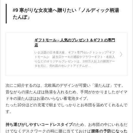
#9 寒がりな女友達へ贈りたい「ノルディック柄湯
たんぽ」
ギフトモール – 人気のプレゼント＆ギフトの専門
店
いま話題の日本最大級、ギフト専門セレクトショップ｢ギフ
トモール｣♪ 誕生日ケーキの通販やフラワーギフト・名前入
りなどのオリジナルプレゼントは、100万人以上の購買デー
タを元に、売れ筋のセレクトアイテムが…
次にご紹介するのは、北欧風のデザインが可愛い「湯たんぽ」です。
昔ながらの湯たんぽは熱湯を入れるため、手間がかかりましたがイマ
ドキの湯たんぽはお湯のいらない蓄電池タイプ。
たった10分ほどの充電で朝までしっかりとお布団を温めてくれるんで
す。
持ち運びがしやすいコードレスタイプ
のため、お布団の中にいれるだ
けでなくデスクワークの時に腰に当てておけば
腰痛の予防になった