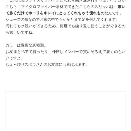
「これはモップ？スリッパ？」と思わず聞き返されそうなアイテムが
こちら！マイクロファイバー素材でできたこちらのスリッパは、
履い
て歩くだけでホコリをキレイにとってくれちゃう優れもの
なんです。
シューズの形なのでお家の中でもかかとまで足を包んでくれます。
汚れても水洗いができるため、何度でも繰り返し使うことができるの
も嬉しいですね。
カラーは豊富な10種類。
お友達とペアで持ったり、仲良しメンバーで買いそろえて履くのもい
いですよ。
ちょっぴりズボラさんのお友達にも喜ばれます。