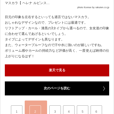
photo license by rakuten.co.jp
目元の印象を左右するといっても過言ではないマスカラ。
おしゃれなデザインなので、プレゼントには最適です。
リフトアップ・カール・漆黒の3タイプから選べるので、女友達の印象
に合わせて選んであげるといいでしょう。
タイプによってデザインも異なります。
また、ウォータープルーフなので汗や水に強いのが嬉しいですね。
ボリューム感やカールの持続力など評価が高く、一度使えば納得の仕
上がりになるはず！
楽天で見る
次のページを読む
1
2
3
4
5
6