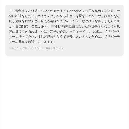
ここ数年様々な婚活イベントがメディアやSNSなどで注目を集めています。一
緒に料理をしたり、ハイキングしながら出会いを探すイベントや、読書会など
同じ趣味を持つ人と出会える趣味タイプのイベントなど様々な催しがあります
が、全国的に一番数が多く、時間も2時間程度と短いため仕事帰りなどにも気
軽に参加できるのは、やはり定番の婚活パーティーです。今回は、婚活パーテ
ィーに行ってみたいけれど経験がなくて不安…という人のために、婚活パーテ
ィーの基本を解説していきます。
※本サイトは広告プログラムにより収益を得ています。