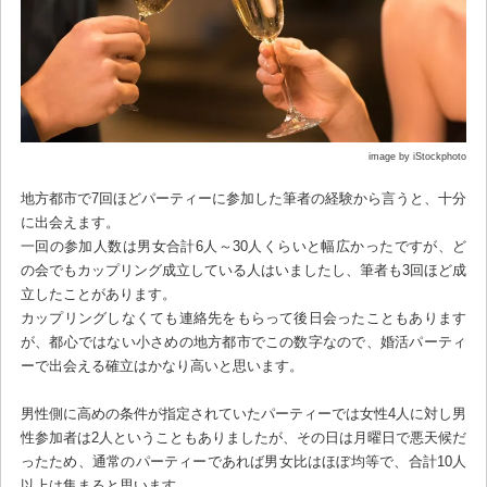
image by iStockphoto
地方都市で7回ほどパーティーに参加した筆者の経験から言うと、十分
に出会えます。
一回の参加人数は男女合計6人～30人くらいと幅広かったですが、ど
の会でもカップリング成立している人はいましたし、筆者も3回ほど成
立したことがあります。
カップリングしなくても連絡先をもらって後日会ったこともあります
が、都心ではない小さめの地方都市でこの数字なので、婚活パーティ
ーで出会える確立はかなり高いと思います。
男性側に高めの条件が指定されていたパーティーでは女性4人に対し男
性参加者は2人ということもありましたが、その日は月曜日で悪天候だ
ったため、通常のパーティーであれば男女比はほぼ均等で、合計10人
以上は集まると思います。