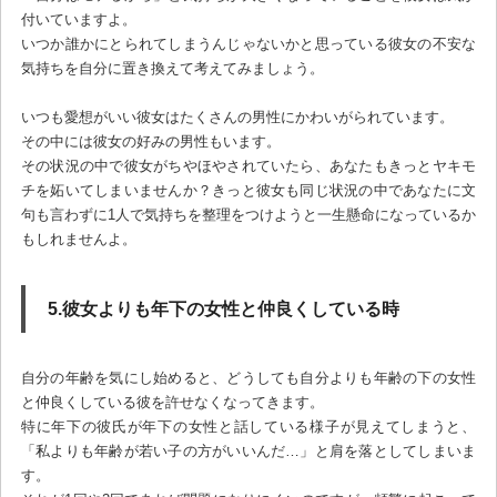
付いていますよ。
いつか誰かにとられてしまうんじゃないかと思っている彼女の不安な
気持ちを自分に置き換えて考えてみましょう。
いつも愛想がいい彼女はたくさんの男性にかわいがられています。
その中には彼女の好みの男性もいます。
その状況の中で彼女がちやほやされていたら、あなたもきっとヤキモ
チを妬いてしまいませんか？きっと彼女も同じ状況の中であなたに文
句も言わずに1人で気持ちを整理をつけようと一生懸命になっているか
もしれませんよ。
5.彼女よりも年下の女性と仲良くしている時
自分の年齢を気にし始めると、どうしても自分よりも年齢の下の女性
と仲良くしている彼を許せなくなってきます。
特に年下の彼氏が年下の女性と話している様子が見えてしまうと、
「私よりも年齢が若い子の方がいいんだ…」と肩を落としてしまいま
す。