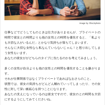
image by iStockphoto
仕事などでどうしてものときは仕方がありませんが、プライベートの
時間で彼女との時間よりも他の女性との時間を優先すると、「私より
も大切な人がいるんだ」とかなり気持ちが落ちてしまいます。
そんなに大切な女性なら私なんていらないじゃん！と怒り出してしま
う女性もいます。
あなたの彼女ががどちらのタイプに当たるのかを考えてみましょう。
多くの女性が自分よりも他の女性との時間を優先することを嫌がりま
す。
それが仕事関係ではなくプライベートであればなおさらのこと。
状態では、彼女の気持ちがどんどん離れていってしまったり、その女
性に対して深い嫉妬心を持つことになります。
あなたの支えになっているのは彼女ですので、彼女のとの時間を大切
にするようにしてみてくださいね。