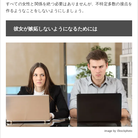
すべての女性と関係を絶つ必要はありませんが、不特定多数の接点を
作るようなことをしないようにしましょう。
彼女が嫉妬しないようになるためには
image by iStockphoto