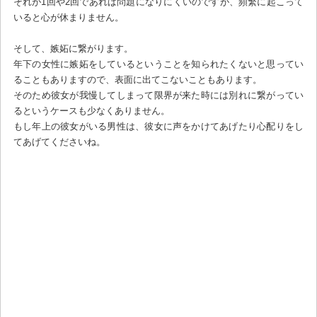
それが1回や2回であれば問題になりにくいのですが、頻繁に起こって
いると心が休まりません。
そして、嫉妬に繋がります。
年下の女性に嫉妬をしているということを知られたくないと思ってい
ることもありますので、表面に出てこないこともあります。
そのため彼女が我慢してしまって限界が来た時には別れに繋がってい
るというケースも少なくありません。
もし年上の彼女がいる男性は、彼女に声をかけてあげたり心配りをし
てあげてくださいね。