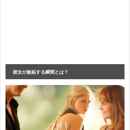
彼女が嫉妬する瞬間とは？