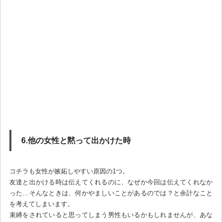
6.他の女性と黙って出かけた時
コチラも女性が嫉妬しやすい原因の1つ。
友達と出かける時は伝えてくれるのに、なぜか今回は伝えてくれなか
った…そんなときは、何かやましいことがあるのでは？と余計なこと
を考えてしまいます。
束縛をされていると思ってしまう男性もいるかもしれませんが、あな