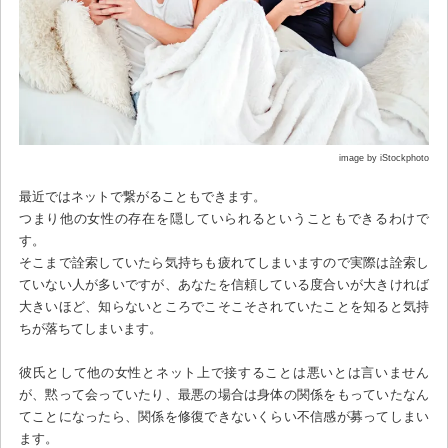
image by iStockphoto
最近ではネットで繋がることもできます。
つまり他の女性の存在を隠していられるということもできるわけで
す。
そこまで詮索していたら気持ちも疲れてしまいますので実際は詮索し
ていない人が多いですが、あなたを信頼している度合いが大きければ
大きいほど、知らないところでこそこそされていたことを知ると気持
ちが落ちてしまいます。
彼氏として他の女性とネット上で接することは悪いとは言いません
が、黙って会っていたり、最悪の場合は身体の関係をもっていたなん
てことになったら、関係を修復できないくらい不信感が募ってしまい
ます。