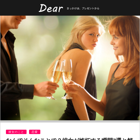
彼女のこと
恋愛