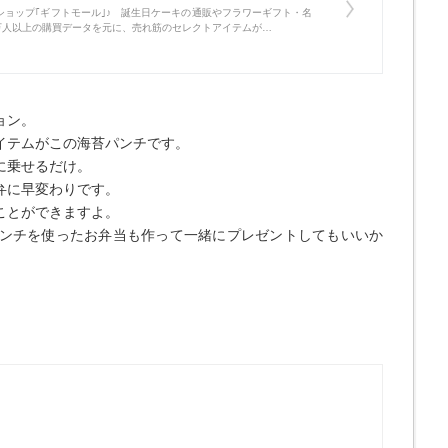
ョップ｢ギフトモール｣♪ 誕生日ケーキの通販やフラワーギフト・名
万人以上の購買データを元に、売れ筋のセレクトアイテムが…
ョン。
イテムがこの海苔パンチです。
に乗せるだけ。
弁に早変わりです。
ことができますよ。
ンチを使ったお弁当も作って一緒にプレゼントしてもいいか