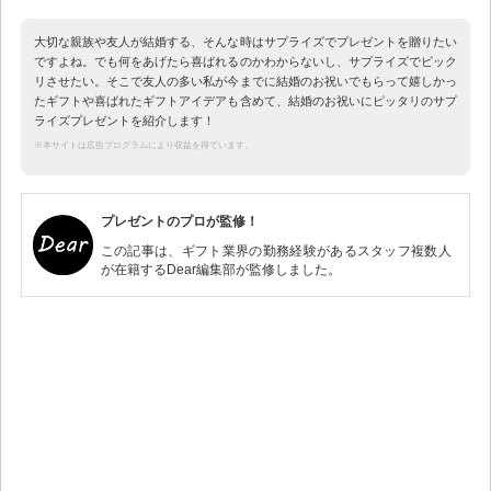
大切な親族や友人が結婚する、そんな時はサプライズでプレゼントを贈りたい
ですよね。でも何をあげたら喜ばれるのかわからないし、サプライズでビック
リさせたい。そこで友人の多い私が今までに結婚のお祝いでもらって嬉しかっ
たギフトや喜ばれたギフトアイデアも含めて、結婚のお祝いにピッタリのサプ
ライズプレゼントを紹介します！
※本サイトは広告プログラムにより収益を得ています。
プレゼントのプロが監修！
この記事は、ギフト業界の勤務経験があるスタッフ複数人
が在籍するDear編集部が監修しました。