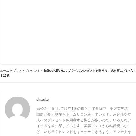
ホーム
»
ギフト・プレゼント
»
結婚のお祝いにサプライズプレゼントを贈ろう！絶対喜ぶプレゼン
ト15選
shizuka
結婚2回目にして現在1児の母として奮闘中。美容業界の
職歴が長く現在もホームサロンをしています。お客様や友
人へのプレゼントを用意する機会が多いので、いろんなア
イテムを常に探しています。美容コスメから結婚祝いな
ど、いち早くトレンドをキャッチできるようにアンテナを