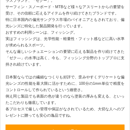
ラスブランド、「ゼクー」。
サーフィン・スノーボード・MTBなど様々なアスリートからの要望を
受け、その信頼に応えるアイテムを作り続けてきたブランドです。
特に日本国内の偏光サングラス市場のパイオニアともされており、偏
光レンズに特化した製品開発を行っています。
おすすめの利用シーンは、フィッシング。
実はフィッシングは、光学性能・軽量性・フィット感などに高い水準
が求められるスポーツ。
そんな厳しいシチュエーションの要望に応える製品を作り続けてきた
「ゼク―」の水準は高く、今も、フィッシング分野のトッププロに支
持され続けています。
日本製ならではの繊細なつくりも好評で、歪みやすくデリケートな偏
光レンズの性能を最大限に活かすために、100分の1mm単位で精度を
コントロールして作られているという緻密さ。
例え同じ製品でも表面の色が違うのなら塗装の厚みも変える、といっ
たこだわりも徹底しています。
各プロセスで厳しい管理や保証がなされているため、大切な人へのプ
レゼントに贈っても安心の逸品ですね。