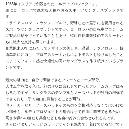
1985年イタリアで創設された「ルディプロジェクト」。
主にヨーロッパで絶大な人気を誇るスポーツサングラスブランドで
す。
トライアスロン、マラソン、ゴルフ、野球などの選手にも愛用される
スポーツサングラスブランドですが、ヨーロッパの自転車プロチーム
に製品供給を行っていることもあり、特に自転車競技のアスリートた
ちに絶大な支持を得ています。
創業以来30年にわたってデザインの美しさ、品質、テクノロジー、技
術革新に注力し、プロアスリートたちによるテストを繰り返したこと
によってフィット感と快適性の高いサングラスを作り続けているブラ
ンドです。
最大の魅力は、自分で調整できるフレームとノーズ部分。
人体工学を取り入れ、顔の形状に合わせて作ったフレームカーブはも
ちろんですが、サングラスのテンプルとノーズパッドが独自の機構で
できており、手で自由に調整することが可能。
他メーカーだと、ノーズパッドそのものを交換対応しなくてはいけな
い部分も、ルディプロジェクトの場合は手で自由に調整できるため、
高さや鼻への当たり具合なども各自の好みに合わせられるんです。
さらにイタリアらしいカラーデザインも魅力で、着けているだけでテ