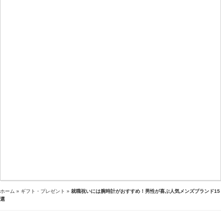
ホーム
»
ギフト・プレゼント
»
就職祝いには腕時計がおすすめ！男性が喜ぶ人気メンズブランド15
選