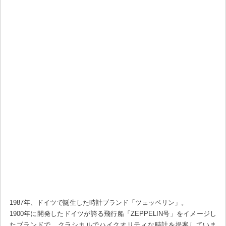
1987年、ドイツで誕生した時計ブランド「ツェッペリン」。
1900年に開発したドイツが誇る飛行船「ZEPPELIN号」をイメージし
たブランドで、クラシカルでハイクオリティな時計を提案していま