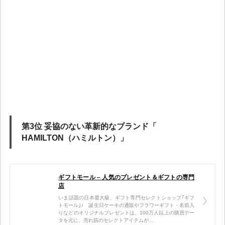
第3位 妥協のない革新的なブランド「
HAMILTON（ハミルトン）」
ギフトモール – 人気のプレゼント＆ギフトの専門
店
いま話題の日本最大級、ギフト専門セレクトショップ｢ギフ
トモール｣♪ 誕生日ケーキの通販やフラワーギフト・名前入
りなどのオリジナルプレゼントは、100万人以上の購買デー
タを元に、売れ筋のセレクトアイテムが…