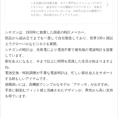
いま話題の日本最大級、ギフト専門セレクトショップ｢ギフ
トモール｣♪ 誕生日ケーキの通販やフラワーギフト・名前入
りなどのオリジナルプレゼントは、100万人以上の購買デー
タを元に、売れ筋のセレクトアイテムが…
シチズンは、1918年に創業した国産の時計メーカー。
部品から組み立てまでを一貫して自社製造しており、世界130ヶ国以
上でグローバルなビジネスを展開。
シチズンの時計は、光発電により電池不要で最先端の電波時計を提案
しています。
新社会人になると、今まで以上に時間を意識した生活が始まりますよ
ね。
電池交換・時刻調整が不要な電波時計は、忙しい新社会人をサポート
する頼もしいアイテムです。
就職祝いには、高機能でシンプルなモデル「アテッサ」がおすすめ。
手首に馴染むフィット感と洗練されたデザインが、男性から高い支持
を得ています。