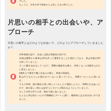
でした。
ちょうど、大学入学で田舎から上京してきた時でした。
片思いの相手との出会いや、ア
プローチ
片思いの相手とはどのような出会いで、どのようにアプローチしていきました
か？
10年程前の話で、出会いは私が高校生の頃です。
当時は携帯から簡単なHPを作って運営することが流行っており、私は洋楽のHP
を持っていました。
そこに書き込みをしてくれて、実際の連絡先も教え、仲良くなった6歳年上の人
に恋をしました。
6歳年上で東京で働く社会人の彼と、田舎の高校生。
私は子どもだとしか思われていないと思っていたし、実際そうだったと思いま
す。
でも２年程、彼の都合が良い時にメールしたり電話したりと、時間だけはあった
ので、彼が寂しい時には必ずコンタクトが取れるようにしていました。
そして大学入学で上京、初めて彼に会いました。
もともと仲は良かったので積極的にデートに誘い、最終的にはお付き合いができ
ました。