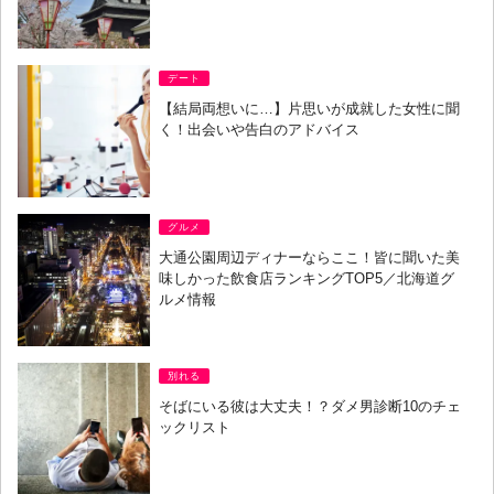
デート
【結局両想いに…】片思いが成就した女性に聞
く！出会いや告白のアドバイス
グルメ
大通公園周辺ディナーならここ！皆に聞いた美
味しかった飲食店ランキングTOP5／北海道グ
ルメ情報
別れる
そばにいる彼は大丈夫！？ダメ男診断10のチェ
ックリスト