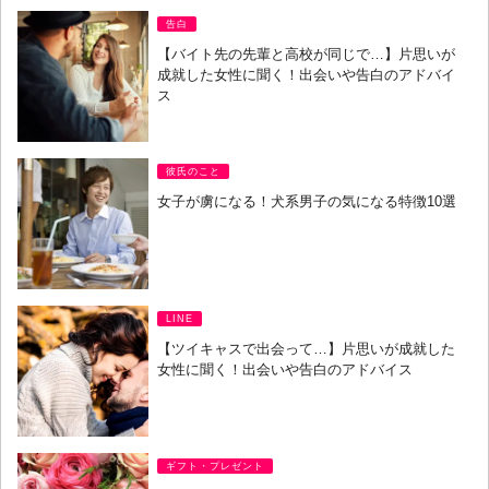
告白
【バイト先の先輩と高校が同じで…】片思いが
成就した女性に聞く！出会いや告白のアドバイ
ス
彼氏のこと
女子が虜になる！犬系男子の気になる特徴10選
LINE
【ツイキャスで出会って…】片思いが成就した
女性に聞く！出会いや告白のアドバイス
ギフト・プレゼント