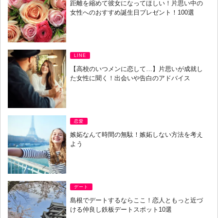
距離を縮めて彼女になってほしい！片思い中の
女性へのおすすめ誕生日プレゼント！100選
LINE
【高校のいつメンに恋して…】片思いが成就し
た女性に聞く！出会いや告白のアドバイス
恋愛
嫉妬なんて時間の無駄！嫉妬しない方法を考え
よう
デート
島根でデートするならここ！恋人ともっと近づ
ける仲良し鉄板デートスポット10選