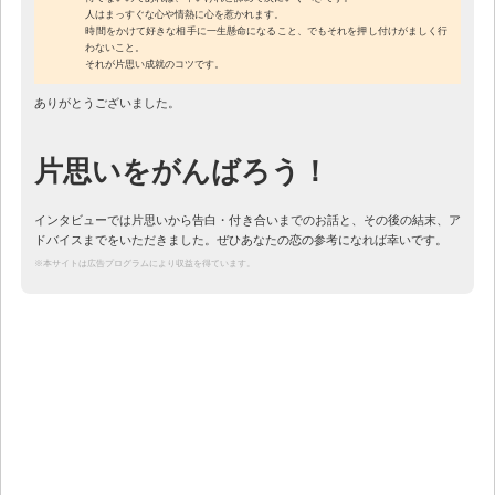
人はまっすぐな心や情熱に心を惹かれます。
時間をかけて好きな相手に一生懸命になること、でもそれを押し付けがましく行
わないこと。
それが片思い成就のコツです。
ありがとうございました。
片思いをがんばろう！
インタビューでは片思いから告白・付き合いまでのお話と、その後の結末、ア
ドバイスまでをいただきました。ぜひあなたの恋の参考になれば幸いです。
※本サイトは広告プログラムにより収益を得ています。