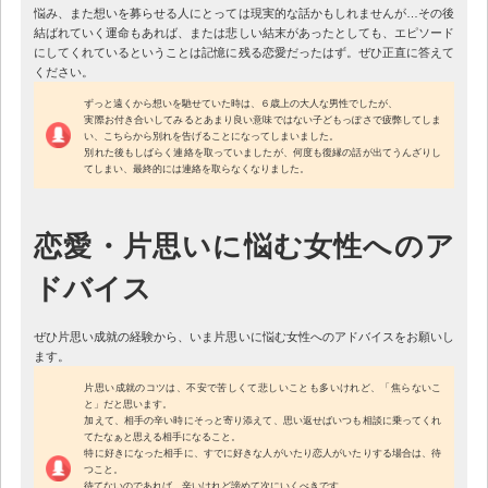
悩み、また想いを募らせる人にとっては現実的な話かもしれませんが…その後
結ばれていく運命もあれば、または悲しい結末があったとしても、エピソード
にしてくれているということは記憶に残る恋愛だったはず。ぜひ正直に答えて
ください。
ずっと遠くから想いを馳せていた時は、６歳上の大人な男性でしたが、
実際お付き合いしてみるとあまり良い意味ではない子どもっぽさで疲弊してしま
い、こちらから別れを告げることになってしまいました。
別れた後もしばらく連絡を取っていましたが、何度も復縁の話が出てうんざりし
てしまい、最終的には連絡を取らなくなりました。
恋愛・片思いに悩む女性へのア
ドバイス
ぜひ片思い成就の経験から、いま片思いに悩む女性へのアドバイスをお願いし
ます。
片思い成就のコツは、不安で苦しくて悲しいことも多いけれど、「焦らないこ
と」だと思います。
加えて、相手の辛い時にそっと寄り添えて、思い返せばいつも相談に乗ってくれ
てたなぁと思える相手になること。
特に好きになった相手に、すでに好きな人がいたり恋人がいたりする場合は、待
つこと。
待てないのであれば、辛いけれど諦めて次にいくべきです。