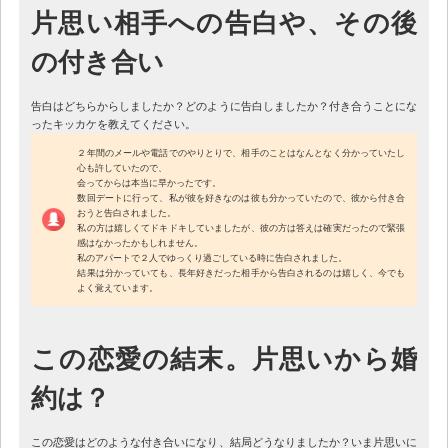
片思い相手への告白や、その後
の付き合い
告白はどちらからしましたか？どのように告白しましたか？付き合うことにな
ったキッカケを教えてください。
２年間のメールや電話でのやりとりで、相手のことはなんとなく分かっていたし
心も許していたので、
会ってからは本当に早かったです。
数回デートに行って、私が彼を好きなのは彼も分かっていたので、彼から付き合
おうと告白されました。
私の方は嬉しくてドキドキしていましたが、彼の方は答えは確実だったので緊張
感はなかったかもしれません。
私のアパートで２人でゆっくり過ごしている時に告白されました。
結果は分かっていても、長年好きだった相手から告白されるのは嬉しく、今でも
よく覚えています。
この恋愛の結末。片思いから婚
約は？
この恋愛はどのような付き合いになり、結局どうなりましたか？いま片思いに