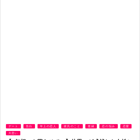
デート
告白
年上の恋人
彼氏のこと
復縁
恋の悩み
恋愛
片思い