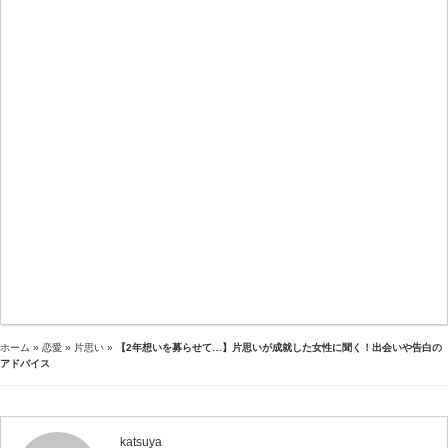
ホーム
»
恋愛
»
片思い
»
【2年想いを募らせて…】片思いが成就した女性に聞く！出会いや告白の
アドバイス
katsuya