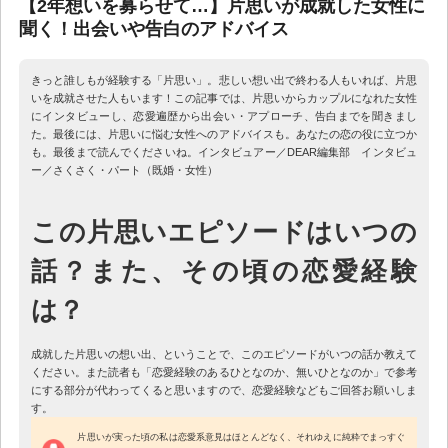
【2年想いを募らせて…】片思いが成就した女性に
聞く！出会いや告白のアドバイス
きっと誰しもが経験する「片思い」。悲しい想い出で終わる人もいれば、片思
いを成就させた人もいます！この記事では、片思いからカップルになれた女性
にインタビューし、恋愛遍歴から出会い・アプローチ、告白までを聞きまし
た。最後には、片思いに悩む女性へのアドバイスも。あなたの恋の役に立つか
も。最後まで読んでくださいね。インタビュアー／DEAR編集部 インタビュ
ー／さくさく・パート（既婚・女性）
この片思いエピソードはいつの
話？また、その頃の恋愛経験
は？
成就した片思いの想い出、ということで、このエピソードがいつの話か教えて
ください。また読者も「恋愛経験のあるひとなのか、無いひとなのか」で参考
にする部分が代わってくると思いますので、恋愛経験などもご回答お願いしま
す。
片思いが実った頃の私は恋愛系意見はほとんどなく、それゆえに純粋でまっすぐ