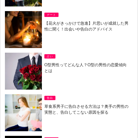
デート
【花火がきっかけで急進】片思いが成就した男
性に聞く！出会いや告白のアドバイス
占い
O型男性ってどんな人？O型の男性の恋愛傾向
とは
告白
草食系男子に告白させる方法は？奥手の男性の
実態と、告白してこない原因を探る