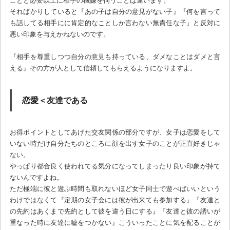
ことと必要以上に相手の機嫌を伺うことは違います。
そればかりしていると『あの子は自分の意見がない子』『何を言って
も話してる相手にに肯定的なことしか言わない無責任な子』と反対に
悪い印象を与えかねないのです。
『相手を尊重しつつ自分の意見も持っている、ダメなことはダメと言
える』その方が人として信頼してもらえるようになりますよ。
恋愛＜友達である
お得ポイントとしてあげた交友関係の部分ですが、女子は恋愛をして
いない時だけ自分たちのところに顔を出す女子のことが正直好きじゃ
ない。
やっぱり都合良く使われてる気分になってしまったり良い印象が持て
ないんですよね。
ただ極端に彼と遊ぶ時間も取れないほど女子同士で遊べばいいという
わけではなくて『定期の女子会には彼が出来ても参加する』『友達と
の先約はあくまで先約として彼を違う日にする』『友達と彼の誘いが
重なった時に友達に嘘をつかない』こういったことに気を配ることが