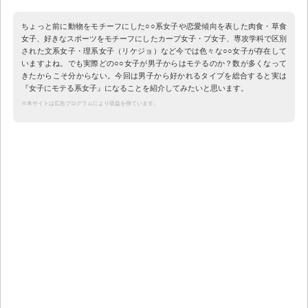
ちょっと前に動物をモチーフにした○○系女子や恋愛傾向を表した肉食・草食
女子、好きなスポーツをモチーフにしたカープ女子・プ女子、専攻学科で区別
された文系女子・理系女子（リケジョ）など今では色々な○○女子が存在して
いますよね。でも実際どの○○女子が男子からはモテるのか？数が多くなって
きたからこそ分からない。今回は男子から好かれるタイプを総合すると実は
『女子にモテる系女子』になることを紹介してみたいと思います。
※本サイトは広告プログラムにより収益を得ています。