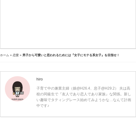
ホーム
»
恋愛
»
男子から可愛いと思われるためには『女子にモテる系女子』を目指せ！
hiro
子育て中の兼業主婦（娘@H26.4、息子@H29.2） 夫は高
校の同級生で『友人であり恋人であり家族』な関係。新し
い趣味でタティングレース始めてみようかな…なんて計画
中です♪