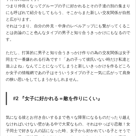
つまり仲良くなってグループの子に好かれるとその子達の別の集まり
にも呼ばれて紹介をしてもらう、そこからまた新しい交友関係が自然
と広がります。
それはつまり、自分の外見・中身のレベルアップにも繋がってくるこ
とは勿論のこと色んなタイプの男子と知り合うきっかけにもなるので
す。
ただし、打算的に男子と知り合うきっかけ作りの為の交友関係は女子
同士で一番嫌われる行為です！「あの子って彼氏いない時だけ私達と
遊ぶよね」なんてことになってしまうと新しいきっかけを作るどころ
か女子の情報網であの子はそういうタイプの子と一気に広がって肩身
の狭い思いをしてしまうかもしれません。
#2 『女子に好かれる＝敵を作りにくい』
気になる彼とお付き合いするまで色々な障害になるものだったり越え
なければいけない壁がある中で大変なもの、それはやっぱり恋敵！女
子同士で好きな人の話になった時、女子から好かれている子とそうで