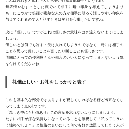
これは言わずと知れた人から好かれる最低条件というもの。
無表情やむすっとした顔でいて相手に暗い印象を与えてしまうより
も、にこやかで笑顔が素敵な人の方が相手に明るく話しやすい印象を
与えてくれるので人と話すときは笑顔を心掛けたいですね。
次に『優しい』ですがこれは優しさの意味をはき違えないようにしま
しょう。
優しいとは何でも許す・受け入れてしまうのではなく、時には相手の
ことを思って厳しいことを言ったり断ることも優しさです。
周囲にとっての便利屋さんや都合のいい人になってしまわないよう気
を付けてくださいね。
礼儀正しい・お礼をしっかりと表す
これも基本的な部分ではありますが親しくなればなるほど出来なくな
ってしまう点の1つです。
『親しき中にも礼儀あり』この言葉を忘れないようにしましょう。
たまに相手が嫌な気持ちになっていることを無視して「私ってこうい
う性格でしょ？」と性格のせいにして何でも好き放題してしまう人が