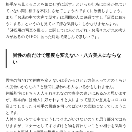
相手から見えることを気にせずに話す』といった行為は自分が気づい
ていない間に相手を不快にさせてしまうのですぐに改善しましょう。
また『お店の中で大声で話す』は周囲の人に迷惑ですし『店員に偉そ
うにする』というのも見ていて嫌な気持ちにしかなりませんよね。
『SNS用の写真を撮る』に関しては人それぞれ・お店それぞれの考え
方があるのでTPOにあった対応で楽しんでほしいです。
異性の前だけで態度を変えない・八方美人にならな
い
異性の前だけで態度を変えないは分かるけど八方美人ってどのくらい
の度合いからなの？と疑問に思われる人もいるかもしれません。
判断基準はもちろん人それぞれなので多少の違いはあるかと思います
が、基本的には他人に好かれようと人によって態度や意見をコロコロ
変えてしまったり相手の機嫌を伺ってばかりの言動になってしまうこ
とです。
人付き合いをする中でどうしてそれがいけないの？と思う部分ではあ
りますが、マナーとしてずけずけと物を言わないことや相手を気遣う