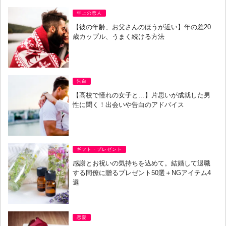
年上の恋人
【彼の年齢、お父さんのほうが近い】年の差20
歳カップル、うまく続ける方法
告白
【高校で憧れの女子と…】片思いが成就した男
性に聞く！出会いや告白のアドバイス
ギフト・プレゼント
感謝とお祝いの気持ちを込めて。結婚して退職
する同僚に贈るプレゼント50選＋NGアイテム4
選
恋愛