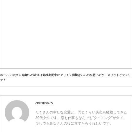
ホーム
»
結婚
»
結婚への近道は同棲期間中にアリ！？同棲はいいのか悪いのか…メリットとデメリ
ット
christina75
たくさんの幸せな恋愛と、同じくらい失恋も経験してきた
30代女性です。恋も仕事もなんでも”タイミング”が全て。
少しでもみなさんの役に立てたらうれしいです。