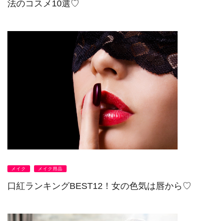
法のコスメ10選♡
メイク
メイク用品
口紅ランキングBEST12！女の色気は唇から♡