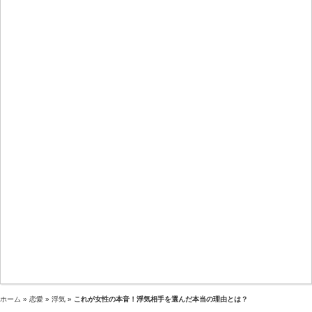
ホーム
»
恋愛
»
浮気
»
これが女性の本音！浮気相手を選んだ本当の理由とは？