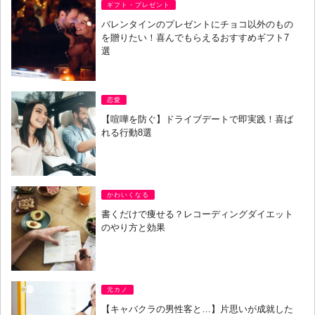
ギフト・プレゼント
バレンタインのプレゼントにチョコ以外のもの
を贈りたい！喜んでもらえるおすすめギフト7
選
恋愛
【喧嘩を防ぐ】ドライブデートで即実践！喜ば
れる行動8選
かわいくなる
書くだけで痩せる？レコーディングダイエット
のやり方と効果
元カノ
【キャバクラの男性客と…】片思いが成就した