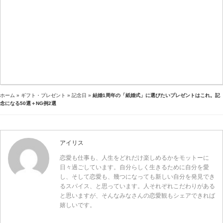
ホーム
»
ギフト・プレゼント
»
記念日
»
結婚1周年の「紙婚式」に選びたいプレゼントはこれ。記
念になる50選＋NG例2選
アイリス
恋愛も仕事も、人生をどれだけ楽しめるかをモットーに
日々過ごしています。自分らしく生きるために自分を愛
し、そして恋愛も、幾つになっても新しい自分を発見でき
るスパイス、と思っています。人それぞれこだわりがある
と思いますが、そんなみなさんの恋愛観もシェアできれば
嬉しいです。