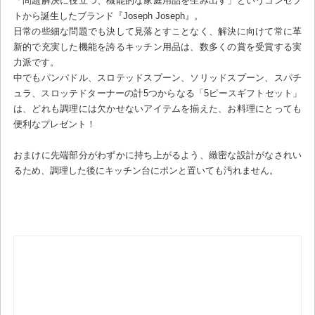
「問題解決に役立つ、機能的な家庭用品を生み出す」というコンセプ
トから誕生したブランド『Joseph Joseph』。
日常の些細な問題でも決して見落とすことなく、解決に向けて常に革
新的で充実した機能を誇るキッチン用品は、数多くの賞を受賞する実
力派です。
中でもパンパドル、スロテッドスプーン、ソリッドスプーン、スパチ
ュラ、スロッテドターナーの計5つからなる「5ピースギフトセット」
は、どれも調理には欠かせないアイテムを揃えた、お料理にとっても
便利なプレゼント！
おまけに先端部分がわずかに持ち上がるよう、緻密な設計がなされい
るため、調理した後にキッチン台にポンと置いても汚れません。