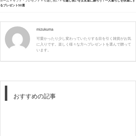
ホーム
»
ギフト・プレゼント
»
引越し祝い
»
引越し祝いを女友達に贈ろう！一人暮らしを快適にす
るプレゼント50選
mizukuma
可愛かったり少し変わっていたりする目を引く雑貨がお気
に入りです。楽しく様々な方へプレゼントを選んで贈って
います。
おすすめの記事