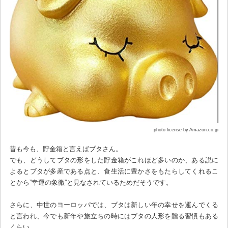
photo license by Amazon.co.jp
昔も今も、貯金箱と言えばブタさん。
でも、どうしてブタの形をした貯金箱がこれほど多いのか、ある説に
よるとブタが多産である点と、食生活に豊かさをもたらしてくれるこ
とから”幸運の象徴”と見なされているためだそうです。
さらに、中世のヨーロッパでは、ブタは新しい年の幸せを運んでくる
と言われ、今でも新年や旅立ちの時にはブタの人形を贈る習慣もある
くらい。