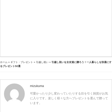
ホーム
»
ギフト・プレゼント
»
引越し祝い
»
引越し祝いを女友達に贈ろう！一人暮らしを快適にす
るプレゼント50選
mizukuma
可愛かったり少し変わっていたりする目を引く雑貨がお気
に入りです。楽しく様々な方へプレゼントを選んで贈って
います。