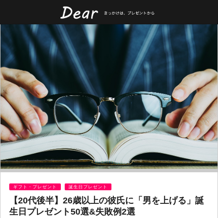
ギフト・プレゼント
誕生日プレゼント
【20代後半】26歳以上の彼氏に「男を上げる」誕
生日プレゼント50選&失敗例2選