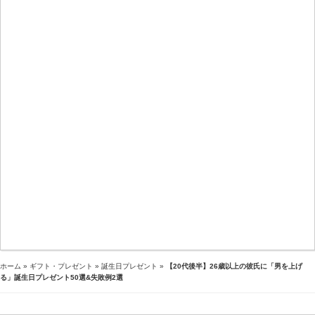
ホーム
»
ギフト・プレゼント
»
誕生日プレゼント
»
【20代後半】26歳以上の彼氏に「男を上げ
る」誕生日プレゼント50選&失敗例2選