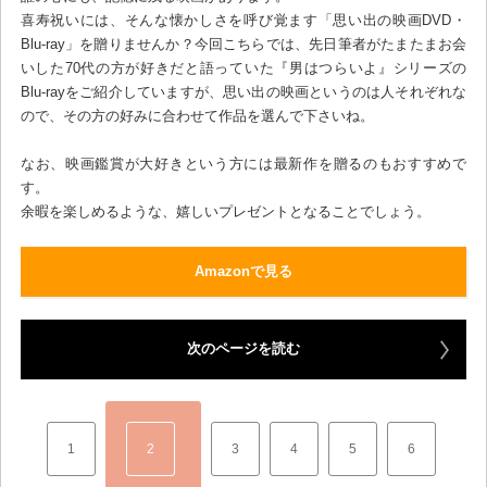
喜寿祝いには、そんな懐かしさを呼び覚ます「思い出の映画DVD・
Blu-ray」を贈りませんか？今回こちらでは、先日筆者がたまたまお会
いした70代の方が好きだと語っていた『男はつらいよ』シリーズの
Blu-rayをご紹介していますが、思い出の映画というのは人それぞれな
ので、その方の好みに合わせて作品を選んで下さいね。
なお、映画鑑賞が大好きという方には最新作を贈るのもおすすめで
す。
余暇を楽しめるような、嬉しいプレゼントとなることでしょう。
Amazonで見る
次のページを読む
1
2
3
4
5
6