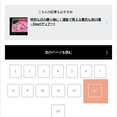
こちらの記事もおすすめ
特別な日の贈り物に！通販で買える贅沢な肉15選
– Dear[ディアー]
次のページを読む
1
2
3
4
5
6
7
8
9
10
11
12
13
14