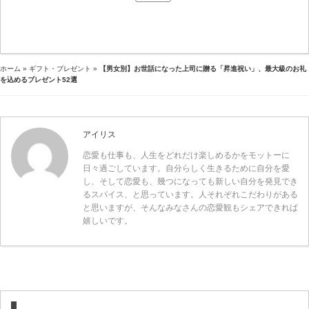
ホーム
»
ギフト・プレゼント
»
【男女別】お世話になった上司に贈る「昇進祝い」、最大級のお礼
を込めるプレゼント52選
アイリス
恋愛も仕事も、人生をどれだけ楽しめるかをモットーに
日々過ごしています。自分らしく生きるために自分を愛
し、そして恋愛も、幾つになっても新しい自分を発見でき
るスパイス、と思っています。人それぞれこだわりがある
と思いますが、そんなみなさんの恋愛観もシェアできれば
嬉しいです。