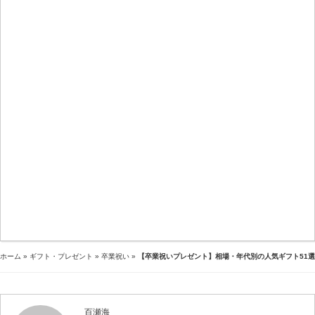
ホーム
»
ギフト・プレゼント
»
卒業祝い
»
【卒業祝いプレゼント】相場・年代別の人気ギフト51選
百瀬海