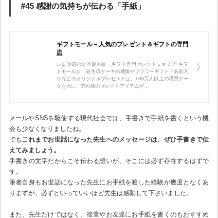
#45 感謝の気持ちが伝わる「手紙」
ギフトモール – 人気のプレゼント＆ギフトの専門
店
いま話題の日本最大級、ギフト専門セレクトショップ｢ギフ
トモール｣♪ 誕生日ケーキの通販やフラワーギフト・名前入
りなどのオリジナルプレゼントは、100万人以上の購買デー
タを元に、売れ筋のセレクトアイテムが…
メールやSNSを駆使する現代社会では、手書きで手紙を書くという機
会も少なくなりましたね。
でも
これまでお世話になった先生へのメッセージは、ぜひ手書きで伝
えてみましょう。
手書きの文字だからこそ伝わる想いが、そこには必ず存在するはずで
す。
筆者自身もお世話になった先生にお手紙を渡した経験が幾度となくあ
りますが、必ずといっていいほど先生は感動して下さいました。
また、先生だけではなく、後輩やお友達にお手紙を書くのもおすすめ